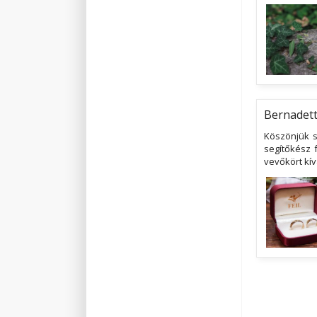
Bernadett
Köszönjük s
segítőkész 
vevőkört kí