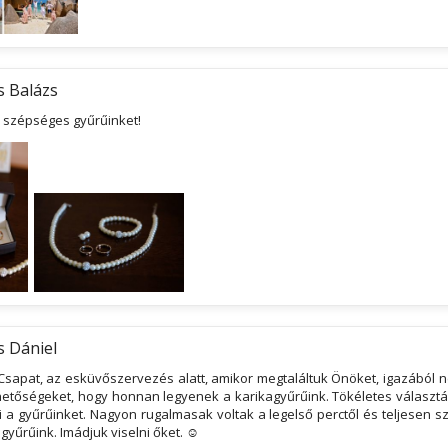
s Balázs
 szépséges gyűrűinket!
s Dániel
Csapat, az esküvőszervezés alatt, amikor megtaláltuk Önöket, igazából n
etőségeket, hogy honnan legyenek a karikagyűrűink. Tökéletes választás 
 a gyűrűinket. Nagyon rugalmasak voltak a legelső perctől és teljesen s
 gyűrűink. Imádjuk viselni őket. ☺