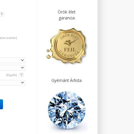
Örök élet
garancia
méret esetén]
[Egyéb]
Gyémánt Árlista