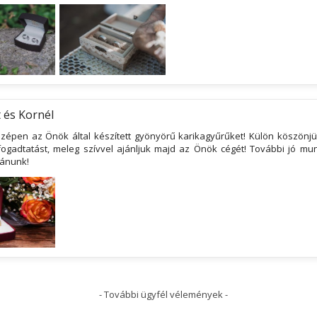
 és Kornél
zépen az Önök által készített gyönyörű karikagyűrűket! Külön köszönj
fogadtatást, meleg szívvel ajánljuk majd az Önök cégét! További jó mu
vánunk!
- További ügyfél vélemények -