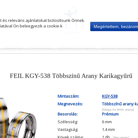
 és releváns ajánlatokat biztosítsunk Önnek.
atával Ön beleegyezik a cookie-k
Megértettem, bezáro
ÉKSZEREK
HUGO BOSS
GYÉMÁNT-DRÁGAKŐ
EGYEDI TERVEZÉS
FEIL KGY-538 Többszínű Arany Karikagyűrű
Mintaszám:
KGY-538
Megnevezés:
Többszínű arany k
[Sárga és fehér arany]
Besorolás:
Prémium
Szélesség:
6 mm
Vastagság:
1.4 mm
Kövek száma:
1 db
[Részletek]