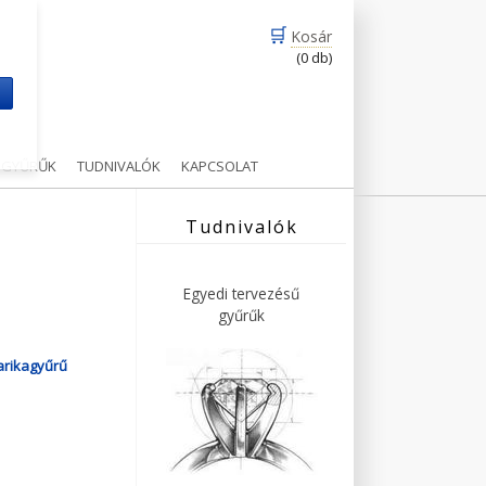
🛒
Kosár
(0 db)
m
Ű GYŰRŰK
TUDNIVALÓK
KAPCSOLAT
Tudnivalók
Egyedi tervezésű
gyűrűk
arikagyűrű