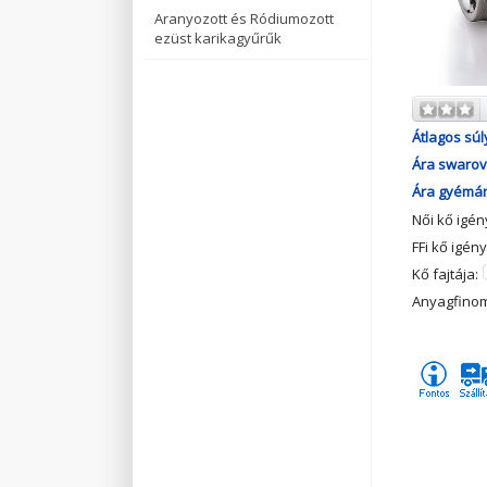
Aranyozott és Ródiumozott
ezüst karikagyűrűk
Átlagos súl
Ára swarovs
Ára gyémánt
Női kő igé
FFi kő igén
Kő fajtája:
Anyagfino