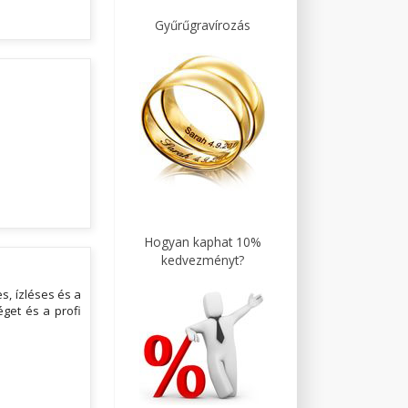
Gyűrűgravírozás
Hogyan kaphat 10%
kedvezményt?
s, ízléses és a
get és a profi