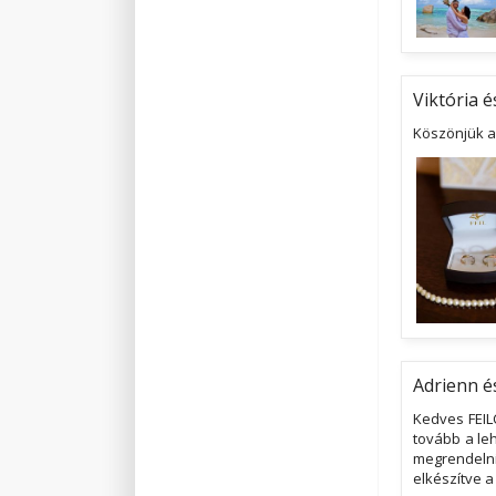
Viktória é
Köszönjük a
Adrienn é
Kedves FEIL
tovább a leh
megrendelni
elkészítve a