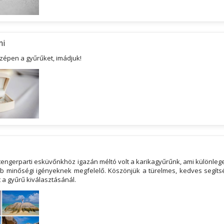
mi
zépen a gyűrűket, imádjuk!
engerparti esküvőnkhöz igazán méltó volt a karikagyűrűnk, ami különlege
 minőségi igényeknek megfelelő. Köszönjük a türelmes, kedves segítsé
 a gyűrű kiválasztásánál.