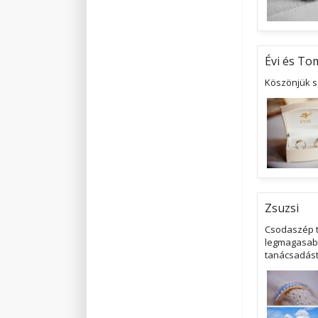
Évi és To
Köszönjük s
Zsuzsi
Csodaszép t
legmagasabb
tanácsadást