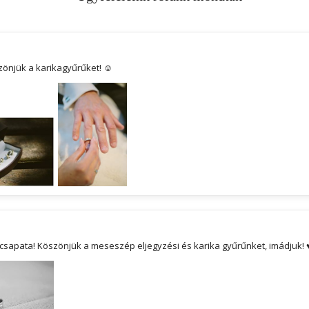
önjük a karikagyűrűket! ☺
 csapata! Köszönjük a meseszép eljegyzési és karika gyűrűnket, imádjuk! 