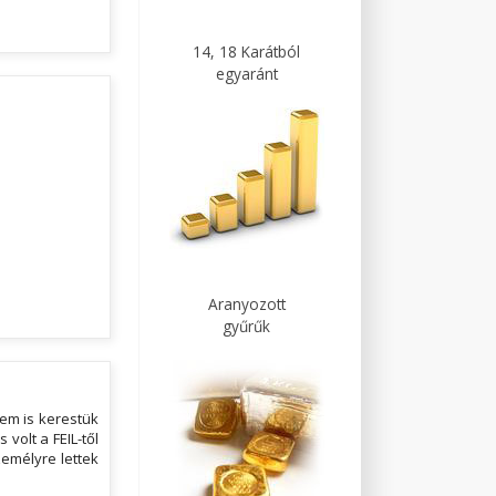
14, 18 Karátból
egyaránt
Aranyozott
gyűrűk
em is kerestük
volt a FEIL-től
zemélyre lettek