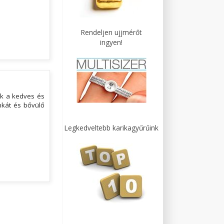
Rendeljen ujjmérőt
ingyen!
ük a kedves és
nkát és bővülő
Legkedveltebb karikagyűrűink