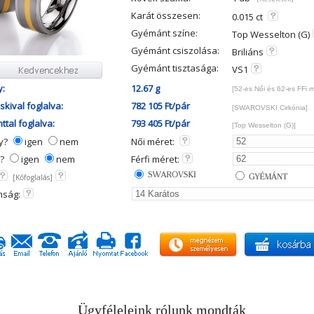
Karát összesen:
0.015 ct
Gyémánt színe:
Top Wesselton (G)
Gyémánt csiszolása:
Briliáns
Gyémánt tisztasága:
VS1
y:
12.67 g
[52-es Női és 62-es FFi 
kival foglalva:
782 105 Ft/pár
[SWAROVSKI Cirkónia]
tal foglalva:
793 405 Ft/pár
[Top Wesselton (G)]
ny?
igen
nem
Női méret:
y?
igen
nem
Férfi méret:
[Kőfoglalás]
mság:
Ügyféleleink rólunk mondták