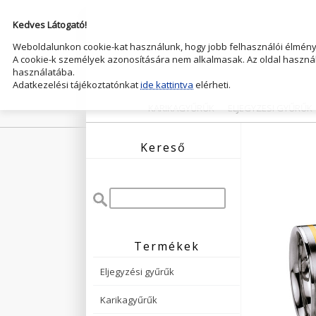
Kedves Látogató!
Weboldalunkon cookie-kat használunk, hogy jobb felhasználói élményt
A cookie-k személyek azonosítására nem alkalmasak. Az oldal használ
használatába.
Adatkezelési tájékoztatónkat
ide kattintva
elérheti.
KARIKAGYŰRŰK
ELJEGYZESI GYŰRŰK
Kereső
Termékek
Eljegyzési gyűrűk
Karikagyűrűk