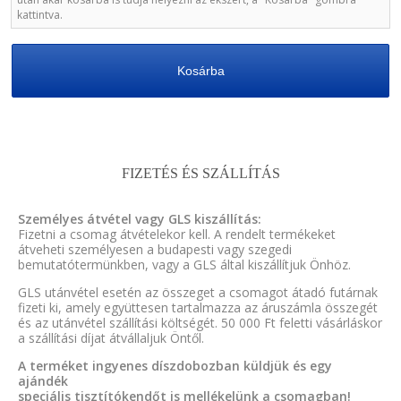
kattintva.
Kosárba
FIZETÉS ÉS SZÁLLÍTÁS
Személyes átvétel vagy GLS kiszállítás:
Fizetni a csomag átvételekor kell. A rendelt termékeket
átveheti személyesen a budapesti vagy szegedi
bemutatótermünkben, vagy a GLS által kiszállítjuk Önhöz.
GLS utánvétel esetén az összeget a csomagot átadó futárnak
fizeti ki, amely együttesen tartalmazza az áruszámla összegét
és az utánvétel szállítási költségét. 50 000 Ft feletti vásárláskor
a szállítási díjat átvállaljuk Öntől.
A terméket ingyenes díszdobozban küldjük és egy
ajándék
speciális tisztítókendőt is mellékelünk a csomagban!