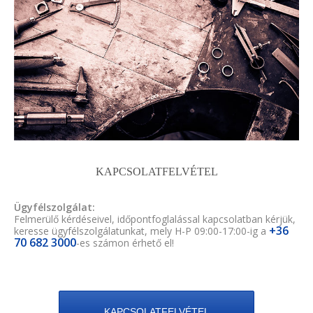
KAPCSOLATFELVÉTEL
Ügyfélszolgálat:
Felmerülő kérdéseivel, időpontfoglalással kapcsolatban kérjük,
+36
keresse ügyfélszolgálatunkat, mely H-P 09:00-17:00-ig a
70 682 3000
-es számon érhető el!
KAPCSOLATFELVÉTEL