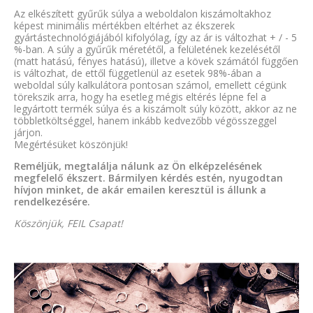
Az elkészített gyűrűk súlya a weboldalon kiszámoltakhoz
képest minimális mértékben eltérhet az ékszerek
gyártástechnológiájából kifolyólag, így az ár is változhat + / - 5
%-ban. A súly a gyűrűk méretétől, a felületének kezelésétől
(matt hatású, fényes hatású), illetve a kövek számától függően
is változhat, de ettől függetlenül az esetek 98%-ában a
weboldal súly kalkulátora pontosan számol, emellett cégünk
törekszik arra, hogy ha esetleg mégis eltérés lépne fel a
legyártott termék súlya és a kiszámolt súly között, akkor az ne
többletköltséggel, hanem inkább kedvezőbb végösszeggel
járjon.
Megértésüket köszönjük!
Reméljük, megtalálja nálunk az Ön elképzelésének
megfelelő ékszert. Bármilyen kérdés estén, nyugodtan
hívjon minket, de akár emailen keresztül is állunk a
rendelkezésére.
Köszönjük, FEIL Csapat!