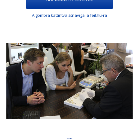
A gombra kattintva átnavigál a feil.hu-ra