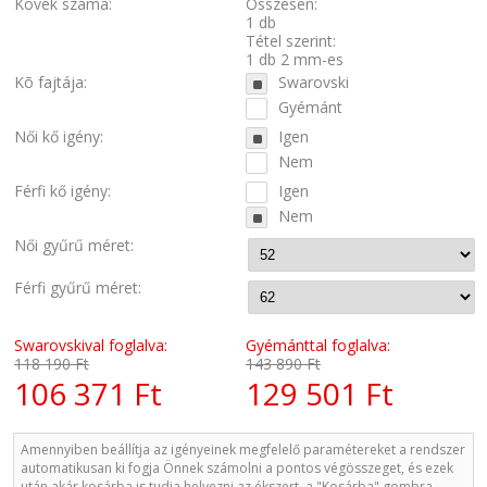
Kövek száma:
Összesen:
1 db
Tétel szerint:
1 db 2 mm-es
Kõ fajtája:
Swarovski
Gyémánt
Női kő igény:
Igen
Nem
Férfi kő igény:
Igen
Nem
Női gyűrű méret:
Férfi gyűrű méret:
Swarovskival foglalva:
Gyémánttal foglalva:
118 190 Ft
143 890 Ft
106 371 Ft
129 501 Ft
Amennyiben beállítja az igényeinek megfelelő paramétereket a rendszer
automatikusan ki fogja Önnek számolni a pontos végösszeget, és ezek
után akár kosárba is tudja helyezni az ékszert, a "Kosárba" gombra