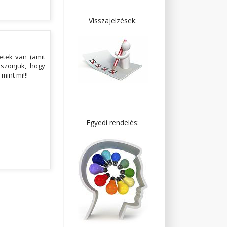
Visszajelzések:
etek van (amit
öszönjük, hogy
mint mi!!!
Egyedi rendelés: