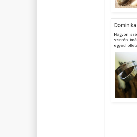
Dominika 
Nagyon szép
szintén imá
egyedi ötlet