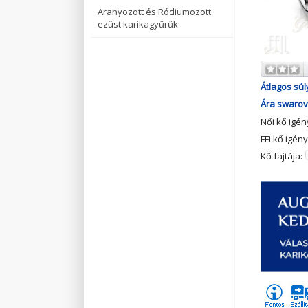
Aranyozott és Ródiumozott
ezüst karikagyűrűk
Átlagos súl
Ára swarovs
Női kő igé
FFi kő igén
Kő fajtája: