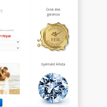
Örök élet
garancia
méret esetén]
1 Ft/pár
Gyémánt Árlista