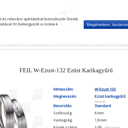
 és releváns ajánlatokat biztosítsunk Önnek.
atával Ön beleegyezik a cookie-k
Megértettem, bezáro
ÉKSZEREK
HUGO BOSS
GYÉMÁNT-DRÁGAKŐ
EGYEDI TERVEZÉS
FEIL W-Ezust-132 Ezüst Karikagyűrű
Mintaszám:
W-Ezust-132
Megnevezés:
Ezüst karikagyűrű
[Normál]
Besorolás:
Standard
Szélesség:
6 mm
Vastagság:
1.8 mm
Kövek száma:
3 db
[Részletek]