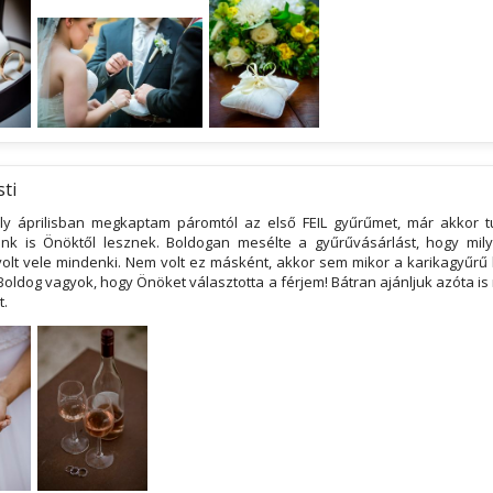
sti
ly áprilisban megkaptam páromtól az első FEIL gyűrűmet, már akkor 
ink is Önöktől lesznek. Boldogan mesélte a gyűrűvásárlást, hogy mi
volt vele mindenki. Nem volt ez másként, akkor sem mikor a karikagyűrű 
 Boldog vagyok, hogy Önöket választotta a férjem! Bátran ajánljuk azóta i
t.