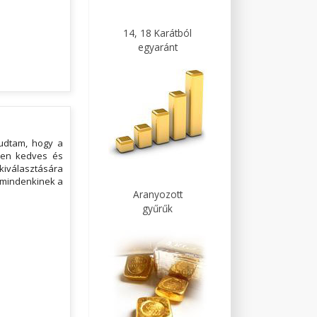
14, 18 Karátból
egyaránt
tudtam, hogy a
lyen kedves és
kiválasztására
s mindenkinek a
Aranyozott
gyűrűk