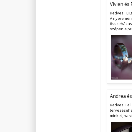
Vivien és 
Kedves FEIL
A nyereményü
összeházas
szépen a pr
Andrea és
Kedves Feil
tervezéséhe
minket, ha v