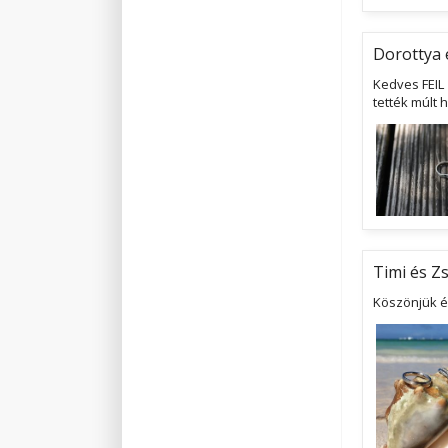
Dorottya 
Kedves FEIL
tették múlt 
Timi és Zs
Köszönjük él