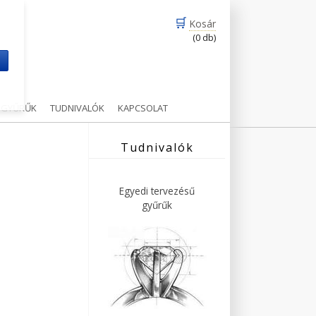
🛒
Kosár
(0 db)
m
Ű GYŰRŰK
TUDNIVALÓK
KAPCSOLAT
Tudnivalók
Egyedi tervezésű
gyűrűk