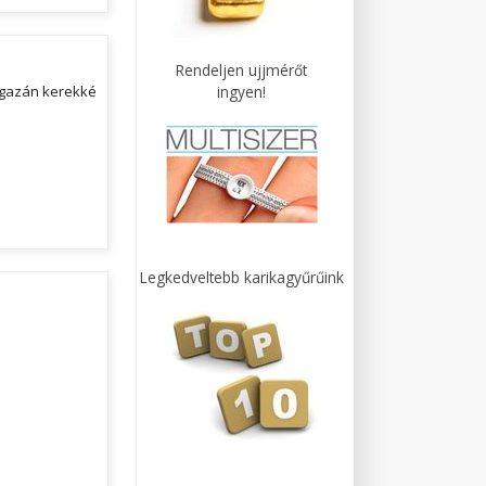
Rendeljen ujjmérőt
ingyen!
igazán kerekké
Legkedveltebb karikagyűrűink
!