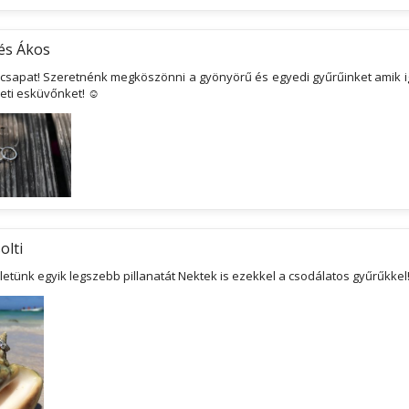
és Ákos
 csapat! Szeretnénk megköszönni a gyönyörű és egyedi gyűrűinket amik 
heti esküvőnket! ☺
olti
etünk egyik legszebb pillanatát Nektek is ezekkel a csodálatos gyűrűkkel