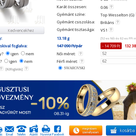
Karát összesen:
0.06
Gyémánt színe:
Top Wesselton (G)
Gyémánt csiszolása:
Briliáns
Gyémánt tisztasága:
VS1
y:
13.18 g
[52-es Női és 62-es FFi 
kival foglalva:
147 090 Ft/pár
- 14 709 Ft
132 38
ny?
igen
nem
Női méret:
y?
igen
nem
Férfi méret:
[Kőfoglalás]