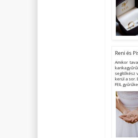
Reni és Pi
Amikor tava
karikagyűrű
segítőkész 
kerül a sor.
FEIL gyűrűke