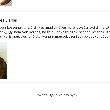
és Dániel
en köszönjük a gyűrűinket. Imádjuk őket!! Az eljegyzési gyűrűm is től
dok), így nem volt kérdés, hogy a karikagyűrűink honnan lesznek. K
einket is megvalósítottátok. Kívánunk még sok ezer ilyen boldog vendéget, 
- További ügyfél vélemények -