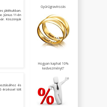
Gyűrűgravírozás
es játékukban.
e. Június 11-én
ár. Köszönjük
Hogyan kaphat 10%
kedvezményt?
lasztásához és
 érzéssel tölt