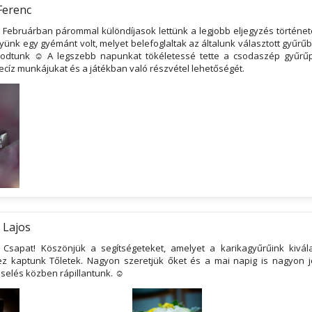
Ferenc
! Februárban párommal különdíjasok lettünk a legjobb eljegyzés történet
nk egy gyémánt volt, melyet belefoglaltak az általunk választott gyűrűb
odtunk ☺ A legszebb napunkat tökéletessé tette a csodaszép gyűrűp
ecíz munkájukat és a játékban való részvétel lehetőségét.
 Lajos
 Csapat! Köszönjük a segítségeteket, amelyet a karikagyűrűink kivá
z kaptunk Tőletek. Nagyon szeretjük őket és a mai napig is nagyon jó
iselés közben rápillantunk. ☺