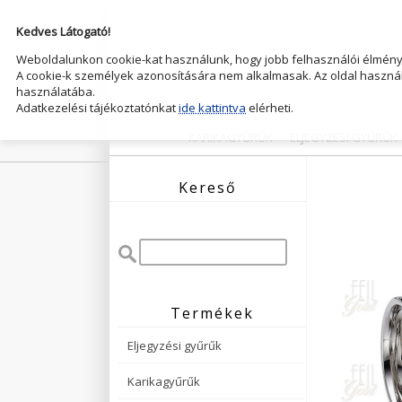
Kedves Látogató!
Weboldalunkon cookie-kat használunk, hogy jobb felhasználói élményt
A cookie-k személyek azonosítására nem alkalmasak. Az oldal használ
használatába.
Adatkezelési tájékoztatónkat
ide kattintva
elérheti.
KARIKAGYŰRŰK
ELJEGYZESI GYŰRŰK
Kereső
Termékek
Eljegyzési gyűrűk
Karikagyűrűk