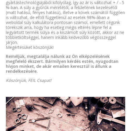
gyártástechnológiájából kifolyólag, így az ár is változhat + / - 5
%-ban. A súly a gyűrűk méretétől, a felületének kezelésétől
(matt hatású, fényes hatású), illetve a kövek számától függően
is változhat, de ettől függetlenül az esetek 98%-ában a
weboldal súly kalkulátora pontosan számol, emellett cégünk
törekszik arra, hogy ha esetleg mégis eltérés lépne fel a
legyártott termék súlya és a kiszámolt súly között, akkor az ne
többletköltséggel, hanem inkább kedvezőbb végösszeggel
járjon.
Megértésüket köszönjük!
Reméljük, megtalálja nálunk az Ön elképzelésének
megfelelő ékszert. Bármilyen kérdés estén, nyugodtan
hívjon minket, de akár emailen keresztül is állunk a
rendelkezésére.
Köszönjük, FEIL Csapat!