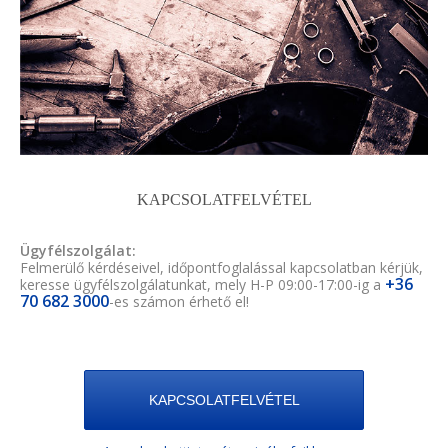
KAPCSOLATFELVÉTEL
Ügyfélszolgálat:
Felmerülő kérdéseivel, időpontfoglalással kapcsolatban kérjük,
+36
keresse ügyfélszolgálatunkat, mely H-P 09:00-17:00-ig a
70 682 3000
-es számon érhető el!
KAPCSOLATFELVÉTEL