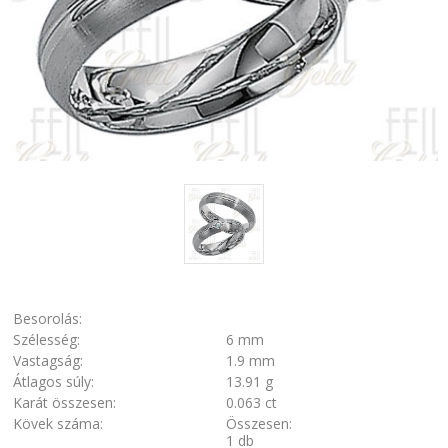
Besorolás:
Szélesség:
6 mm
Vastagság:
1.9 mm
Átlagos súly:
13.91 g
Karát összesen:
0.063 ct
Kövek száma:
Összesen:
1 db