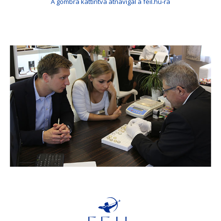
A gombra kattintva átnavigál a feil.hu-ra