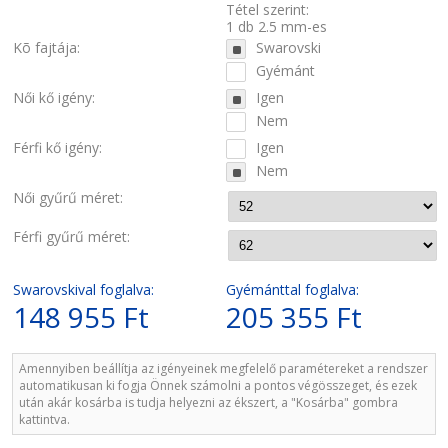
Tétel szerint:
1 db 2.5 mm-es
Kõ fajtája:
Swarovski
Gyémánt
Női kő igény:
Igen
Nem
Férfi kő igény:
Igen
Nem
Női gyűrű méret:
Férfi gyűrű méret:
Swarovskival foglalva:
Gyémánttal foglalva:
148 955 Ft
205 355 Ft
Amennyiben beállítja az igényeinek megfelelő paramétereket a rendszer
automatikusan ki fogja Önnek számolni a pontos végösszeget, és ezek
után akár kosárba is tudja helyezni az ékszert, a "Kosárba" gombra
kattintva.