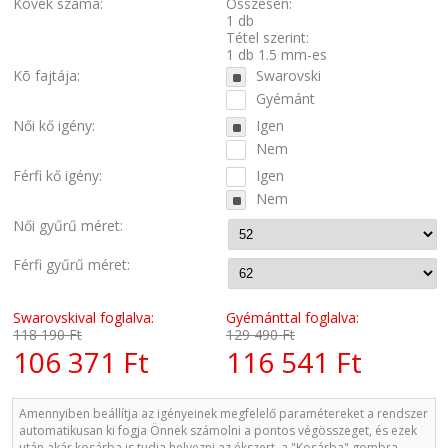
Kövek száma:
Összesen:
1 db
Tétel szerint:
1 db 1.5 mm-es
Kõ fajtája:
Swarovski
Gyémánt
Női kő igény:
Igen
Nem
Férfi kő igény:
Igen
Nem
Női gyűrű méret:
Férfi gyűrű méret:
Swarovskival foglalva:
Gyémánttal foglalva:
118 190 Ft
129 490 Ft
106 371 Ft
116 541 Ft
Amennyiben beállítja az igényeinek megfelelő paramétereket a rendszer
automatikusan ki fogja Önnek számolni a pontos végösszeget, és ezek
után akár kosárba is tudja helyezni az ékszert, a "Kosárba" gombra