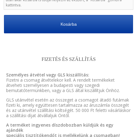
kattintva.
Kosárba
FIZETÉS ÉS SZÁLLÍTÁS
Személyes átvétel vagy GLS kiszállítás:
Fizetni a csomag átvételekor kell. A rendelt termékeket
átveheti személyesen a budapesti vagy szegedi
bemutatótermünkben, vagy a GLS által kiszállítjuk Önhöz.
GLS utánvétel esetén az összeget a csomagot átadó futárnak
fizeti ki, amely együttesen tartalmazza az áruszámla összegét
és az utánvétel szállítási költségét. 50 000 Ft feletti vásárláskor
a szállítási díjat átvállaljuk Öntől.
A terméket ingyenes díszdobozban küldjük és egy
ajándék
speciális tisztítókendőt is mellékelünk a csomagban!