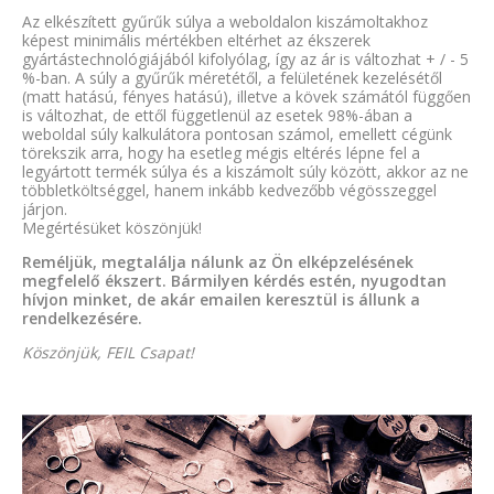
Az elkészített gyűrűk súlya a weboldalon kiszámoltakhoz
képest minimális mértékben eltérhet az ékszerek
gyártástechnológiájából kifolyólag, így az ár is változhat + / - 5
%-ban. A súly a gyűrűk méretétől, a felületének kezelésétől
(matt hatású, fényes hatású), illetve a kövek számától függően
is változhat, de ettől függetlenül az esetek 98%-ában a
weboldal súly kalkulátora pontosan számol, emellett cégünk
törekszik arra, hogy ha esetleg mégis eltérés lépne fel a
legyártott termék súlya és a kiszámolt súly között, akkor az ne
többletköltséggel, hanem inkább kedvezőbb végösszeggel
járjon.
Megértésüket köszönjük!
Reméljük, megtalálja nálunk az Ön elképzelésének
megfelelő ékszert. Bármilyen kérdés estén, nyugodtan
hívjon minket, de akár emailen keresztül is állunk a
rendelkezésére.
Köszönjük, FEIL Csapat!