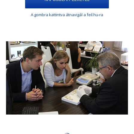
A gombra kattintva átnavigál a feil.hu-ra