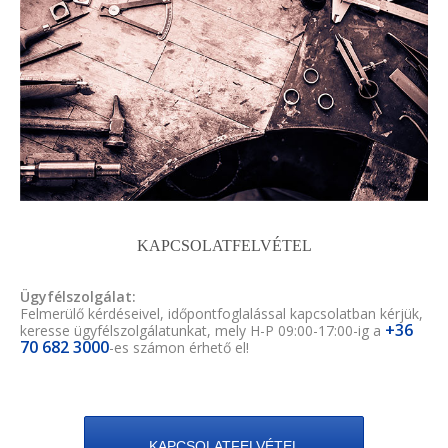
KAPCSOLATFELVÉTEL
Ügyfélszolgálat:
Felmerülő kérdéseivel, időpontfoglalással kapcsolatban kérjük,
+36
keresse ügyfélszolgálatunkat, mely H-P 09:00-17:00-ig a
70 682 3000
-es számon érhető el!
KAPCSOLATFELVÉTEL