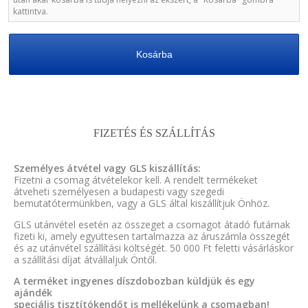
kattintva.
Kosárba
FIZETÉS ÉS SZÁLLÍTÁS
Személyes átvétel vagy GLS kiszállítás:
Fizetni a csomag átvételekor kell. A rendelt termékeket
átveheti személyesen a budapesti vagy szegedi
bemutatótermünkben, vagy a GLS által kiszállítjuk Önhöz.
GLS utánvétel esetén az összeget a csomagot átadó futárnak
fizeti ki, amely együttesen tartalmazza az áruszámla összegét
és az utánvétel szállítási költségét. 50 000 Ft feletti vásárláskor
a szállítási díjat átvállaljuk Öntől.
A terméket ingyenes díszdobozban küldjük és egy
ajándék
speciális tisztítókendőt is mellékelünk a csomagban!