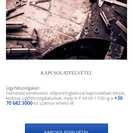
KAPCSOLATFELVÉTEL
Ügyfélszolgálat:
Felmerülő kérdéseivel, időpontfoglalással kapcsolatban kérjük,
+36
keresse ügyfélszolgálatunkat, mely H-P 09:00-17:00-ig a
70 682 3000
-es számon érhető el!
KAPCSOLATFELVÉTEL