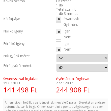
Kövek száma:
Összesen:
1 db
Tétel szerint:
1 db 3 mm-es
Kõ fajtája:
Swarovski
Gyémánt
Női kő igény:
Igen
Nem
Férfi kő igény:
Igen
Nem
Női gyűrű méret:
Férfi gyűrű méret:
Swarovskival foglalva:
Gyémánttal foglalva:
157 220 Ft
272 120 Ft
141 498 Ft
244 908 Ft
Amennyiben beállítja az igényeinek megfelelő paramétereket a rendszer
automatikusan ki fogja Önnek számolni a pontos végösszeget, és ezek
után akár kosárba is tudja helyezni az ékszert, a "Kosárba" gombra