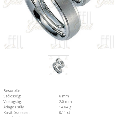
Besorolás:
Szélesség:
6 mm
Vastagság:
2.0 mm
Átlagos súly:
14.64 g
Karát összesen:
0.11 ct