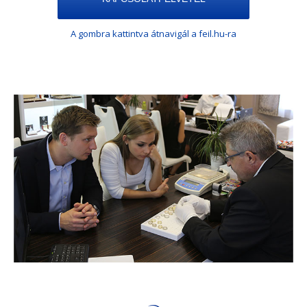
A gombra kattintva átnavigál a feil.hu-ra