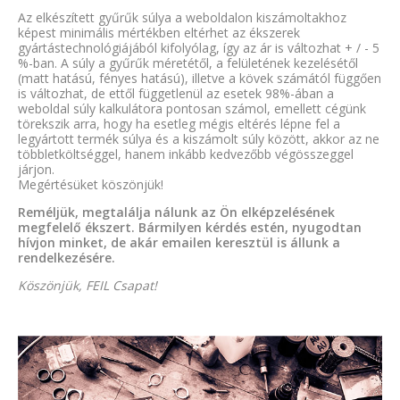
Az elkészített gyűrűk súlya a weboldalon kiszámoltakhoz
képest minimális mértékben eltérhet az ékszerek
gyártástechnológiájából kifolyólag, így az ár is változhat + / - 5
%-ban. A súly a gyűrűk méretétől, a felületének kezelésétől
(matt hatású, fényes hatású), illetve a kövek számától függően
is változhat, de ettől függetlenül az esetek 98%-ában a
weboldal súly kalkulátora pontosan számol, emellett cégünk
törekszik arra, hogy ha esetleg mégis eltérés lépne fel a
legyártott termék súlya és a kiszámolt súly között, akkor az ne
többletköltséggel, hanem inkább kedvezőbb végösszeggel
járjon.
Megértésüket köszönjük!
Reméljük, megtalálja nálunk az Ön elképzelésének
megfelelő ékszert. Bármilyen kérdés estén, nyugodtan
hívjon minket, de akár emailen keresztül is állunk a
rendelkezésére.
Köszönjük, FEIL Csapat!