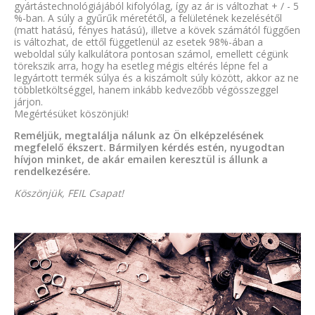
gyártástechnológiájából kifolyólag, így az ár is változhat + / - 5
%-ban. A súly a gyűrűk méretétől, a felületének kezelésétől
(matt hatású, fényes hatású), illetve a kövek számától függően
is változhat, de ettől függetlenül az esetek 98%-ában a
weboldal súly kalkulátora pontosan számol, emellett cégünk
törekszik arra, hogy ha esetleg mégis eltérés lépne fel a
legyártott termék súlya és a kiszámolt súly között, akkor az ne
többletköltséggel, hanem inkább kedvezőbb végösszeggel
járjon.
Megértésüket köszönjük!
Reméljük, megtalálja nálunk az Ön elképzelésének
megfelelő ékszert. Bármilyen kérdés estén, nyugodtan
hívjon minket, de akár emailen keresztül is állunk a
rendelkezésére.
Köszönjük, FEIL Csapat!