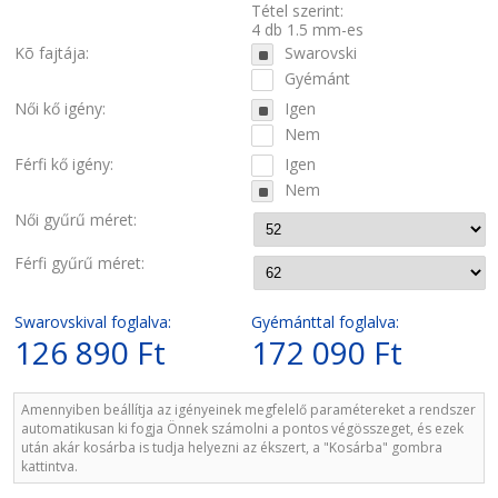
Tétel szerint:
4 db 1.5 mm-es
Kõ fajtája:
Swarovski
Gyémánt
Női kő igény:
Igen
Nem
Férfi kő igény:
Igen
Nem
Női gyűrű méret:
Férfi gyűrű méret:
Swarovskival foglalva:
Gyémánttal foglalva:
126 890 Ft
172 090 Ft
Amennyiben beállítja az igényeinek megfelelő paramétereket a rendszer
automatikusan ki fogja Önnek számolni a pontos végösszeget, és ezek
után akár kosárba is tudja helyezni az ékszert, a "Kosárba" gombra
kattintva.