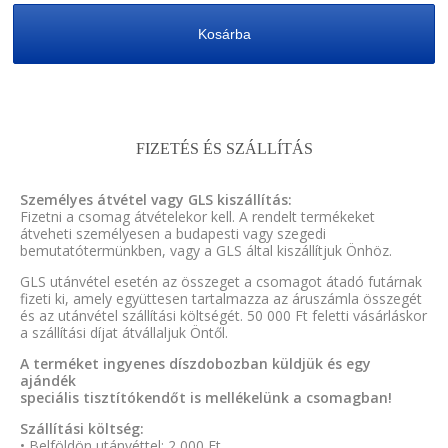
Kosárba
FIZETÉS ÉS SZÁLLÍTÁS
Személyes átvétel vagy GLS kiszállítás:
Fizetni a csomag átvételekor kell. A rendelt termékeket
átveheti személyesen a budapesti vagy szegedi
bemutatótermünkben, vagy a GLS által kiszállítjuk Önhöz.
GLS utánvétel esetén az összeget a csomagot átadó futárnak
fizeti ki, amely együttesen tartalmazza az áruszámla összegét
és az utánvétel szállítási költségét. 50 000 Ft feletti vásárláskor
a szállítási díjat átvállaljuk Öntől.
A terméket ingyenes díszdobozban küldjük és egy
ajándék
speciális tisztítókendőt is mellékelünk a csomagban!
Szállítási költség:
• Belföldön utánvéttel: 2 000 Ft