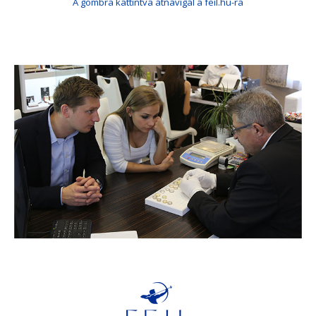
A gombra kattintva átnavigál a feil.hu-ra