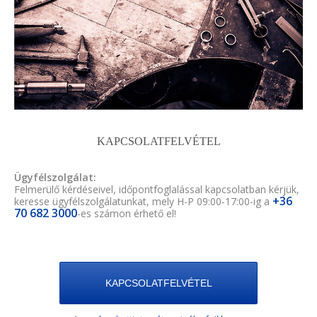
KAPCSOLATFELVÉTEL
Ügyfélszolgálat:
Felmerülő kérdéseivel, időpontfoglalással kapcsolatban kérjük,
+36
keresse ügyfélszolgálatunkat, mely H-P 09:00-17:00-ig a
70 682 3000
-es számon érhető el!
KAPCSOLATFELVÉTEL