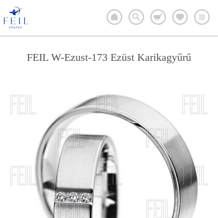
FEIL W-Ezust-173 Ezüst Karikagyűrű