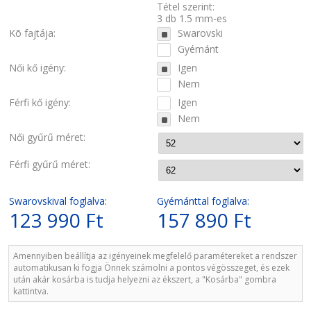
Tétel szerint:
3 db 1.5 mm-es
Kõ fajtája:
Swarovski
Gyémánt
Női kő igény:
Igen
Nem
Férfi kő igény:
Igen
Nem
Női gyűrű méret:
Férfi gyűrű méret:
Swarovskival foglalva:
Gyémánttal foglalva:
123 990 Ft
157 890 Ft
Amennyiben beállítja az igényeinek megfelelő paramétereket a rendszer
automatikusan ki fogja Önnek számolni a pontos végösszeget, és ezek
után akár kosárba is tudja helyezni az ékszert, a "Kosárba" gombra
kattintva.