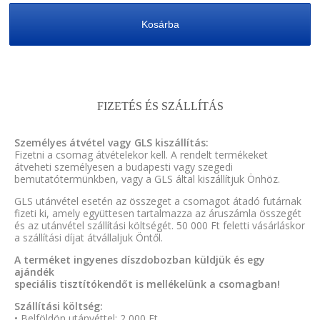
Kosárba
FIZETÉS ÉS SZÁLLÍTÁS
Személyes átvétel vagy GLS kiszállítás:
Fizetni a csomag átvételekor kell. A rendelt termékeket
átveheti személyesen a budapesti vagy szegedi
bemutatótermünkben, vagy a GLS által kiszállítjuk Önhöz.
GLS utánvétel esetén az összeget a csomagot átadó futárnak
fizeti ki, amely együttesen tartalmazza az áruszámla összegét
és az utánvétel szállítási költségét. 50 000 Ft feletti vásárláskor
a szállítási díjat átvállaljuk Öntől.
A terméket ingyenes díszdobozban küldjük és egy
ajándék
speciális tisztítókendőt is mellékelünk a csomagban!
Szállítási költség:
• Belföldön utánvéttel: 2 000 Ft