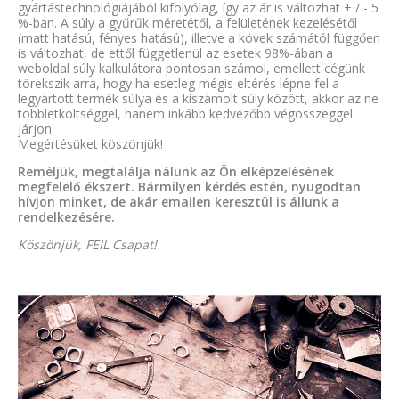
gyártástechnológiájából kifolyólag, így az ár is változhat + / - 5
%-ban. A súly a gyűrűk méretétől, a felületének kezelésétől
(matt hatású, fényes hatású), illetve a kövek számától függően
is változhat, de ettől függetlenül az esetek 98%-ában a
weboldal súly kalkulátora pontosan számol, emellett cégünk
törekszik arra, hogy ha esetleg mégis eltérés lépne fel a
legyártott termék súlya és a kiszámolt súly között, akkor az ne
többletköltséggel, hanem inkább kedvezőbb végösszeggel
járjon.
Megértésüket köszönjük!
Reméljük, megtalálja nálunk az Ön elképzelésének
megfelelő ékszert. Bármilyen kérdés estén, nyugodtan
hívjon minket, de akár emailen keresztül is állunk a
rendelkezésére.
Köszönjük, FEIL Csapat!