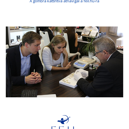
A gombra kattintva átnavigál a feil.hu-ra