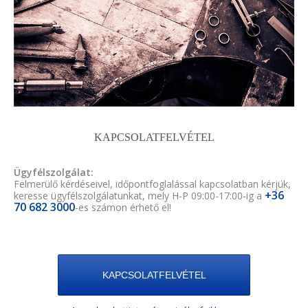
KAPCSOLATFELVÉTEL
Ügyfélszolgálat:
Felmerülő kérdéseivel, időpontfoglalással kapcsolatban kérjük,
+36
keresse ügyfélszolgálatunkat, mely H-P 09:00-17:00-ig a
70 682 3000
-es számon érhető el!
KAPCSOLATFELVÉTEL