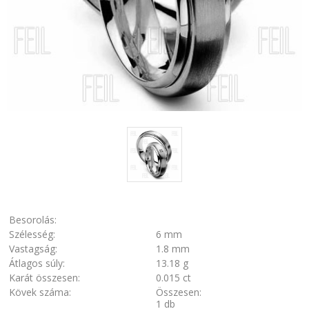
Besorolás:
Szélesség:
6 mm
Vastagság:
1.8 mm
Átlagos súly:
13.18 g
Karát összesen:
0.015 ct
Kövek száma:
Összesen:
1 db