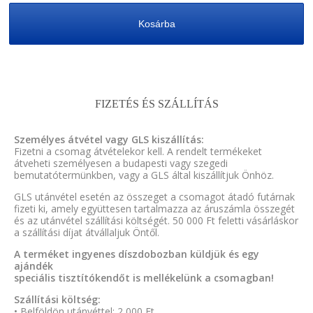
Kosárba
FIZETÉS ÉS SZÁLLÍTÁS
Személyes átvétel vagy GLS kiszállítás:
Fizetni a csomag átvételekor kell. A rendelt termékeket
átveheti személyesen a budapesti vagy szegedi
bemutatótermünkben, vagy a GLS által kiszállítjuk Önhöz.
GLS utánvétel esetén az összeget a csomagot átadó futárnak
fizeti ki, amely együttesen tartalmazza az áruszámla összegét
és az utánvétel szállítási költségét. 50 000 Ft feletti vásárláskor
a szállítási díjat átvállaljuk Öntől.
A terméket ingyenes díszdobozban küldjük és egy
ajándék
speciális tisztítókendőt is mellékelünk a csomagban!
Szállítási költség:
• Belföldön utánvéttel: 2 000 Ft