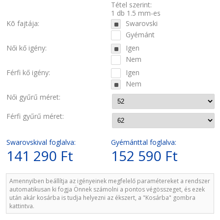
Tétel szerint:
1 db 1.5 mm-es
Kõ fajtája:
Swarovski
Gyémánt
Női kő igény:
Igen
Nem
Férfi kő igény:
Igen
Nem
Női gyűrű méret:
Férfi gyűrű méret:
Swarovskival foglalva:
Gyémánttal foglalva:
141 290 Ft
152 590 Ft
Amennyiben beállítja az igényeinek megfelelő paramétereket a rendszer
automatikusan ki fogja Önnek számolni a pontos végösszeget, és ezek
után akár kosárba is tudja helyezni az ékszert, a "Kosárba" gombra
kattintva.