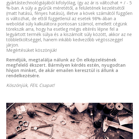
gyártástechnológiájából kifolyólag, így az ár is változhat + / - 5
%-ban. A súly a gyűrűk méretétől, a felületének kezelésétől
(matt hatású, fényes hatású), illetve a kövek számától függően
is változhat, de ettől függetlenül az esetek 98%-ában a
weboldal súly kalkulátora pontosan számol, emellett cégünk
törekszik arra, hogy ha esetleg mégis eltérés lépne fel a
legyártott termék súlya és a kiszámolt súly között, akkor az ne
többletköltséggel, hanem inkább kedvezőbb végösszeggel
járjon.
Megértésüket köszönjük!
Reméljük, megtalálja nálunk az Ön elképzelésének
megfelelő ékszert. Bármilyen kérdés estén, nyugodtan
hívjon minket, de akár emailen keresztül is állunk a
rendelkezésére.
Köszönjük, FEIL Csapat!