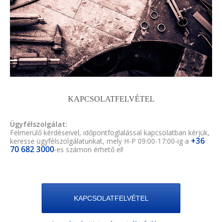
KAPCSOLATFELVÉTEL
Ügyfélszolgálat:
Felmerülő kérdéseivel, időpontfoglalással kapcsolatban kérjük,
+36
keresse ügyfélszolgálatunkat, mely H-P 09:00-17:00-ig a
70 682 3000
-es számon érhető el!
KAPCSOLATFELVÉTEL