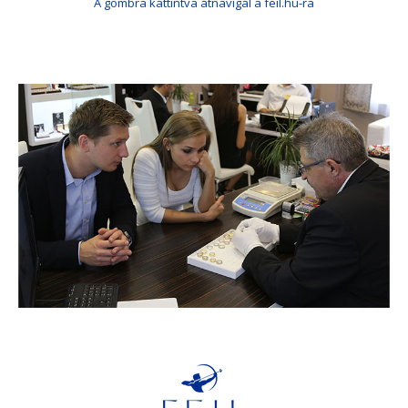
A gombra kattintva átnavigál a feil.hu-ra