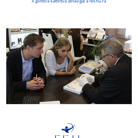
A gombra kattintva átnavigál a feil.hu-ra