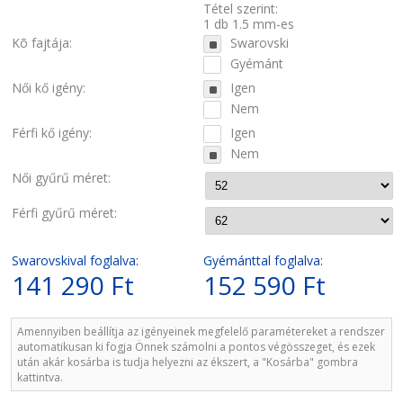
Tétel szerint:
1 db 1.5 mm-es
Kõ fajtája:
Swarovski
Gyémánt
Női kő igény:
Igen
Nem
Férfi kő igény:
Igen
Nem
Női gyűrű méret:
Férfi gyűrű méret:
Swarovskival foglalva:
Gyémánttal foglalva:
141 290 Ft
152 590 Ft
Amennyiben beállítja az igényeinek megfelelő paramétereket a rendszer
automatikusan ki fogja Önnek számolni a pontos végösszeget, és ezek
után akár kosárba is tudja helyezni az ékszert, a "Kosárba" gombra
kattintva.