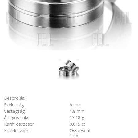
Besorolás:
Szélesség:
6 mm
Vastagság:
1.8 mm
Átlagos súly:
13.18 g
Karát összesen:
0.015 ct
Kövek száma:
Összesen:
1 db