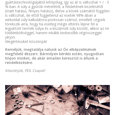
gyártástechnológiájából kifolyólag, így az ár is változhat + / - 5
%-ban. A súly a gyűrűk méretétől, a felületének kezelésétől
(matt hatású, fényes hatású), illetve a kövek számától függően
is változhat, de ettől függetlenül az esetek 98%-ában a
weboldal súly kalkulátora pontosan számol, emellett cégünk
törekszik arra, hogy ha esetleg mégis eltérés lépne fel a
legyártott termék súlya és a kiszámolt súly között, akkor az ne
többletköltséggel, hanem inkább kedvezőbb végösszeggel
járjon.
Megértésüket köszönjük!
Reméljük, megtalálja nálunk az Ön elképzelésének
megfelelő ékszert. Bármilyen kérdés estén, nyugodtan
hívjon minket, de akár emailen keresztül is állunk a
rendelkezésére.
Köszönjük, FEIL Csapat!