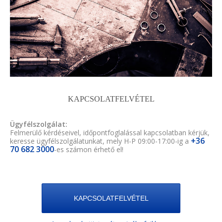
KAPCSOLATFELVÉTEL
Ügyfélszolgálat:
Felmerülő kérdéseivel, időpontfoglalással kapcsolatban kérjük,
+36
keresse ügyfélszolgálatunkat, mely H-P 09:00-17:00-ig a
70 682 3000
-es számon érhető el!
KAPCSOLATFELVÉTEL