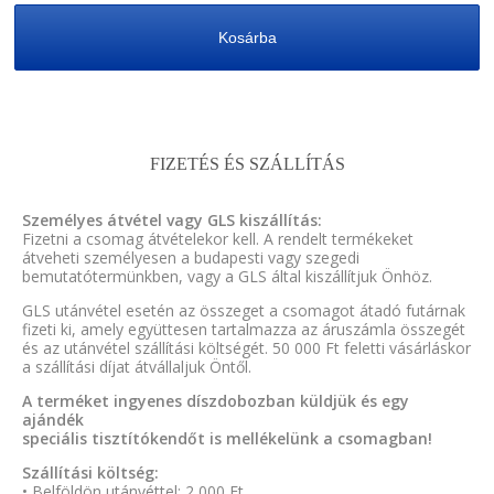
Kosárba
FIZETÉS ÉS SZÁLLÍTÁS
Személyes átvétel vagy GLS kiszállítás:
Fizetni a csomag átvételekor kell. A rendelt termékeket
átveheti személyesen a budapesti vagy szegedi
bemutatótermünkben, vagy a GLS által kiszállítjuk Önhöz.
GLS utánvétel esetén az összeget a csomagot átadó futárnak
fizeti ki, amely együttesen tartalmazza az áruszámla összegét
és az utánvétel szállítási költségét. 50 000 Ft feletti vásárláskor
a szállítási díjat átvállaljuk Öntől.
A terméket ingyenes díszdobozban küldjük és egy
ajándék
speciális tisztítókendőt is mellékelünk a csomagban!
Szállítási költség:
• Belföldön utánvéttel: 2 000 Ft