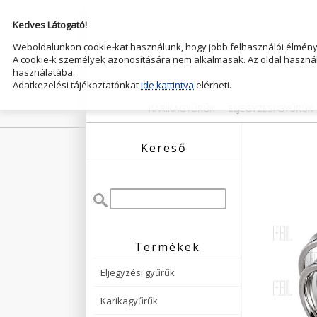
Kedves Látogató!
Weboldalunkon cookie-kat használunk, hogy jobb felhasználói élményt
A cookie-k személyek azonosítására nem alkalmasak. Az oldal használ
használatába.
Adatkezelési tájékoztatónkat
ide kattintva
elérheti.
KARIKAGYŰRŰK
ELJEGYZESI GYŰRŰK
Kereső
Termékek
Eljegyzési gyűrűk
Karikagyűrűk