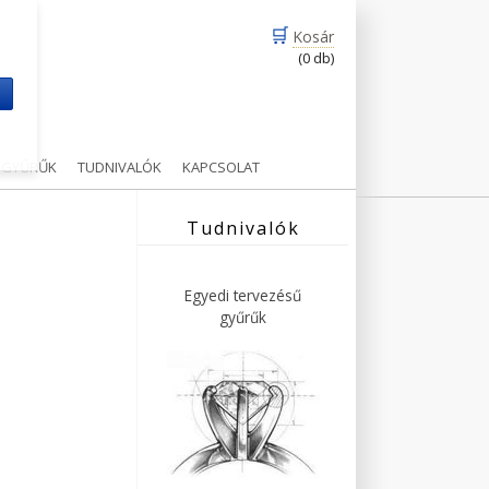
🛒
Kosár
(0 db)
m
Ű GYŰRŰK
TUDNIVALÓK
KAPCSOLAT
Tudnivalók
Egyedi tervezésű
gyűrűk