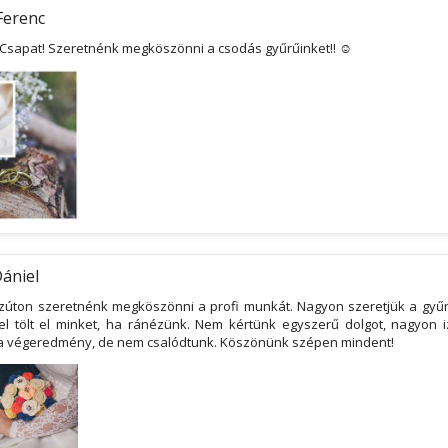
Ferenc
 Csapat! Szeretnénk megköszönni a csodás gyűrűinket!! ☺
Dániel
Ezúton szeretnénk megköszönni a profi munkát. Nagyon szeretjük a gyű
 tölt el minket, ha ránézünk. Nem kértünk egyszerű dolgot, nagyon i
 a végeredmény, de nem csalódtunk. Köszönünk szépen mindent!