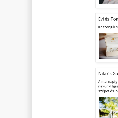
Évi és To
Köszönjük s
Niki és G
A mai napig
nekünk! Igaz
szépet és jó