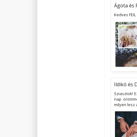
Ágota és 
Kedves FEIL
Ildikó és 
Sziasztok! 
nap örömmel
milyen lesz