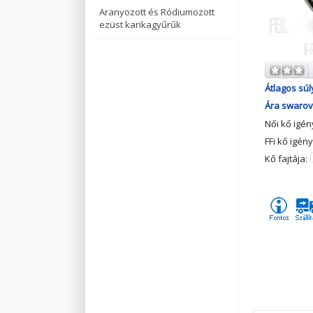
Aranyozott és Ródiumozott
ezüst karikagyűrűk
Átlagos súl
Ára swarovs
Női kő igé
FFi kő igén
Kő fajtája: