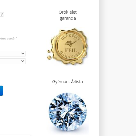
Örök élet
garancia
méret esetén]
Gyémánt Árlista