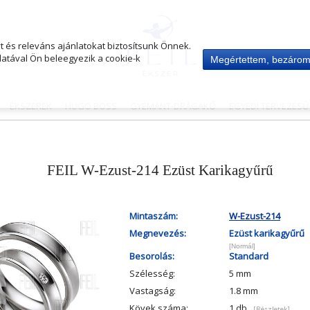
 és releváns ajánlatokat biztosítsunk Önnek.
atával Ön beleegyezik a cookie-k
Megértettem, bezáro
ÉKSZEREK
HUGO BOSS
GYÉMÁNT-DRÁGAKŐ
EGYEDI TERVEZÉS
FEIL W-Ezust-214 Ezüst Karikagyűrű
Mintaszám:
W-Ezust-214
Megnevezés:
Ezüst karikagyűrű
[Normál]
Besorolás:
Standard
Szélesség:
5 mm
Vastagság:
1.8 mm
Kövek száma:
1 db
[Részletek]