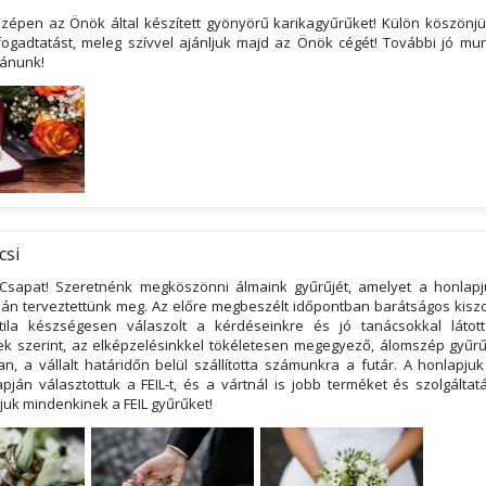
zépen az Önök által készített gyönyörű karikagyűrűket! Külön köszönj
fogadtatást, meleg szívvel ajánljuk majd az Önök cégét! További jó mu
vánunk!
csi
Csapat! Szeretnénk megköszönni álmaink gyűrűjét, amelyet a honlapj
ján terveztettünk meg. Az előre megbeszélt időpontban barátságos kiszo
tila készségesen válaszolt a kérdéseinkre és jó tanácsokkal látot
k szerint, az elképzelésinkkel tökéletesen megegyező, álomszép gyűr
n, a vállalt határidőn belül szállította számunkra a futár. A honlapju
pján választottuk a FEIL-t, és a vártnál is jobb terméket és szolgáltat
ljuk mindenkinek a FEIL gyűrűket!