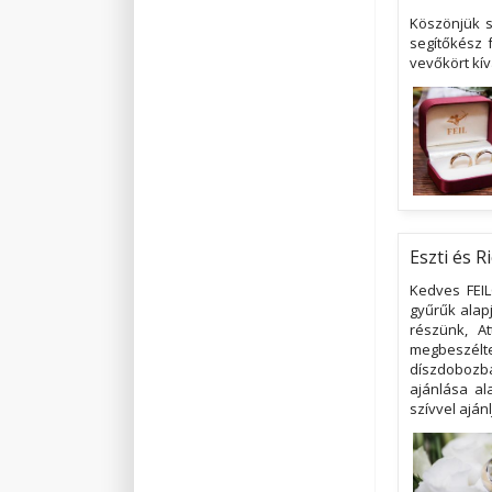
Köszönjük s
segítőkész 
vevőkört kí
Eszti és Ri
Kedves FEIL
gyűrűk alap
részünk, At
megbeszélte
díszdobozba
ajánlása ala
szívvel aján