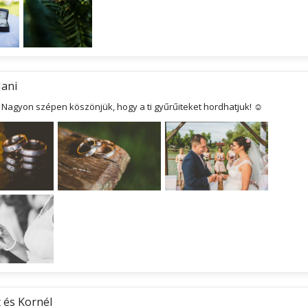
Jani
! Nagyon szépen köszönjük, hogy a ti gyűrűiteket hordhatjuk! ☺
 és Kornél