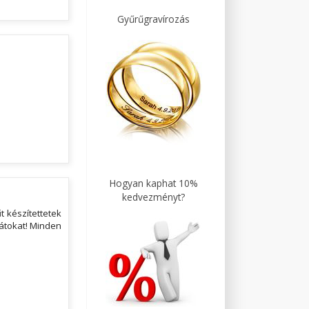
Gyűrűgravírozás
Hogyan kaphat 10%
kedvezményt?
 készítettetek
kátokat! Minden