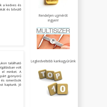
ük a kedves és
nkát és bővülő
Rendeljen ujjmérőt
ingyen!
Legkedveltebb karikagyűrűink
ukon található
lgálásban volt
t el minket. A
űpárt gyönyörű
k és ismerősök
ást kaptunk. Jó