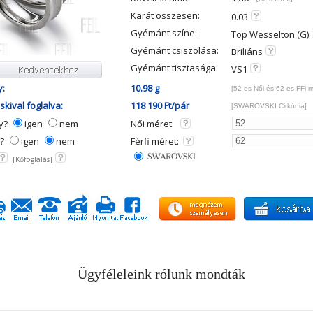
Karát összesen:
0.03
Gyémánt színe:
Top Wesselton (G)
Gyémánt csiszolása:
Briliáns
Gyémánt tisztasága:
VS1
y:
10.98 g
[52-es Női és 62-es FFi 
kival foglalva:
118 190 Ft/pár
[SWAROVSKI Cirkónia]
ny?
igen
nem
Női méret:
y?
igen
nem
Férfi méret:
[Kőfoglalás]
Ügyféleleink rólunk mondták