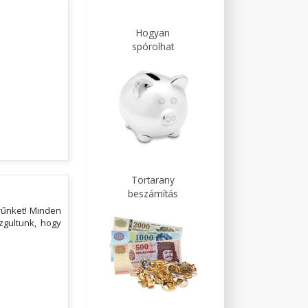
Hogyan
spórolhat
Törtarany
beszámítás
rűnket! Minden
zgultunk, hogy