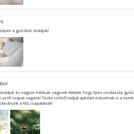
mi
zépen a gyűrűket, imádjuk!
ábor
 imádjuk és nagyon hálásak vagyunk Nektek, hogy ilyen csodaszép gyűrűt
i profi csapat vagytok! Tiszta szívből tudjuk ajánlani másoknak is a mun
t kívánunk a FEIL csapatának!