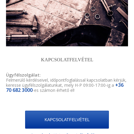
KAPCSOLATFELVÉTEL
Ügyfélszolgálat:
Felmerülő kérdéseivel, időpontfoglalással kapcsolatban kérjük,
+36
keresse ügyfélszolgálatunkat, mely H-P 09:00-17:00-ig a
70 682 3000
-es számon érhető el!
KAPCSOLATFELVÉTEL