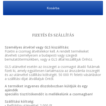
Kosárba
FIZETÉS ÉS SZÁLLÍTÁS
Személyes átvétel vagy GLS kiszállítás:
Fizetni a csomag átvételekor kell. A rendelt termékeket
átveheti személyesen a budapesti vagy szegedi
bemutatótermünkben, vagy a GLS által kiszállítjuk Önhöz.
GLS utánvétel esetén az összeget a csomagot átadó futárnak
fizeti ki, amely együttesen tartalmazza az áruszámla összegét
és az utánvétel szállítási költségét. 50 000 Ft feletti vásárláskor
a szállítási díjat átvállaljuk Öntől.
A terméket ingyenes díszdobozban küldjük és egy
ajándék
speciális tisztítókendőt is mellékelünk a csomagban!
Szállítási költség:
• Belföldön utánvéttel: 2 000 Ft