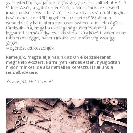
gyártástechnológiájából kifolyólag, így az ár is változhat + / - 5
%-ban. A súly a gyűrűk méretétől, a felületének kezelésétől
(matt hatású, fényes hatású), illetve a kövek számától függően
is változhat, de ettől függetlenül az esetek 98%-ában a
weboldal súly kalkulátora pontosan számol, emellett cégünk
törekszik arra, hogy ha esetleg mégis eltérés lépne fel a
legyártott termék súlya és a kiszámolt súly között, akkor az ne
többletköltséggel, hanem inkább kedvezőbb végösszeggel
járjon.
Megértésüket köszönjük!
Reméljük, megtalálja nálunk az Ön elképzelésének
megfelelő ékszert. Bármilyen kérdés estén, nyugodtan
hívjon minket, de akár emailen keresztül is állunk a
rendelkezésére.
Köszönjük, FEIL Csapat!