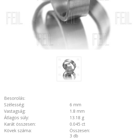
Besorolás:
Szélesség:
6 mm
Vastagság:
1.8 mm
Átlagos súly:
13.18 g
Karát összesen:
0.045 ct
Kövek száma:
Összesen:
3 db