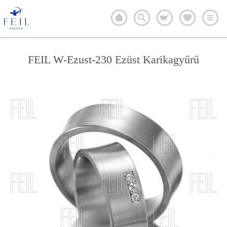
FEIL W-Ezust-230 Ezüst Karikagyűrű