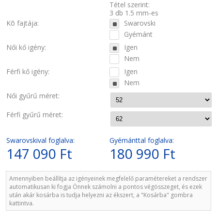
Tétel szerint:
3 db 1.5 mm-es
Kõ fajtája:
Swarovski
Gyémánt
Női kő igény:
Igen
Nem
Férfi kő igény:
Igen
Nem
Női gyűrű méret:
Férfi gyűrű méret:
Swarovskival foglalva:
Gyémánttal foglalva:
147 090 Ft
180 990 Ft
Amennyiben beállítja az igényeinek megfelelő paramétereket a rendszer
automatikusan ki fogja Önnek számolni a pontos végösszeget, és ezek
után akár kosárba is tudja helyezni az ékszert, a "Kosárba" gombra
kattintva.