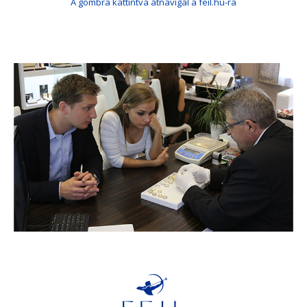
A gombra kattintva átnavigál a feil.hu-ra