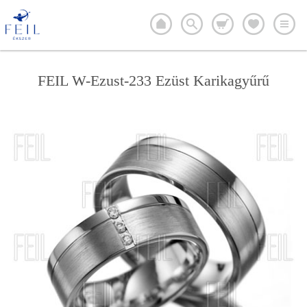
FEIL W-Ezust-233 Ezüst Karikagyűrű