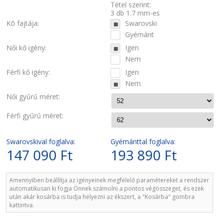
Tétel szerint:
3 db 1.7 mm-es
Kõ fajtája:
Swarovski
Gyémánt
Női kő igény:
Igen
Nem
Férfi kő igény:
Igen
Nem
Női gyűrű méret:
Férfi gyűrű méret:
Swarovskival foglalva:
Gyémánttal foglalva:
147 090 Ft
193 890 Ft
Amennyiben beállítja az igényeinek megfelelő paramétereket a rendszer
automatikusan ki fogja Önnek számolni a pontos végösszeget, és ezek
után akár kosárba is tudja helyezni az ékszert, a "Kosárba" gombra
kattintva.