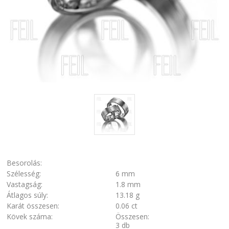
Besorolás:
Szélesség:
6 mm
Vastagság:
1.8 mm
Átlagos súly:
13.18 g
Karát összesen:
0.06 ct
Kövek száma:
Összesen:
3 db