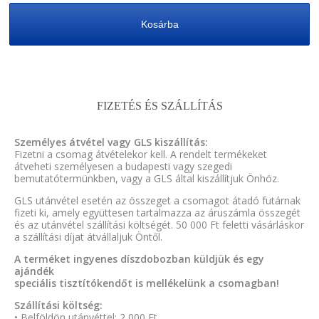
Kosárba
FIZETÉS ÉS SZÁLLÍTÁS
Személyes átvétel vagy GLS kiszállítás:
Fizetni a csomag átvételekor kell. A rendelt termékeket
átveheti személyesen a budapesti vagy szegedi
bemutatótermünkben, vagy a GLS által kiszállítjuk Önhöz.
GLS utánvétel esetén az összeget a csomagot átadó futárnak
fizeti ki, amely együttesen tartalmazza az áruszámla összegét
és az utánvétel szállítási költségét. 50 000 Ft feletti vásárláskor
a szállítási díjat átvállaljuk Öntől.
A terméket ingyenes díszdobozban küldjük és egy
ajándék
speciális tisztítókendőt is mellékelünk a csomagban!
Szállítási költség:
• Belföldön utánvéttel: 2 000 Ft