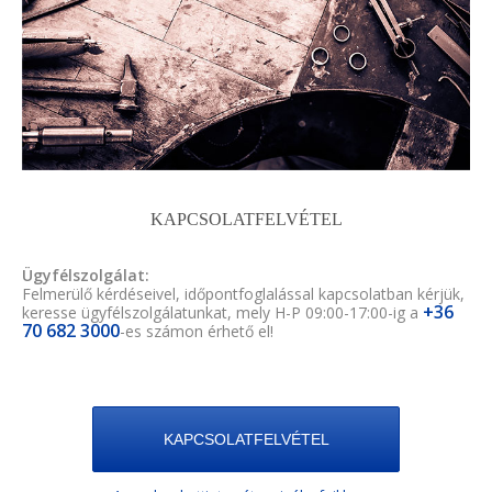
KAPCSOLATFELVÉTEL
Ügyfélszolgálat:
Felmerülő kérdéseivel, időpontfoglalással kapcsolatban kérjük,
+36
keresse ügyfélszolgálatunkat, mely H-P 09:00-17:00-ig a
70 682 3000
-es számon érhető el!
KAPCSOLATFELVÉTEL