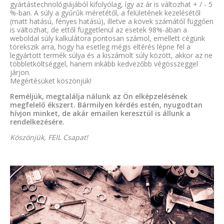
gyártástechnológiájából kifolyólag, így az ár is változhat + / - 5
%-ban. A súly a gyűrűk méretétől, a felületének kezelésétől
(matt hatású, fényes hatású), illetve a kövek számától függően
is változhat, de ettől függetlenül az esetek 98%-ában a
weboldal súly kalkulátora pontosan számol, emellett cégünk
törekszik arra, hogy ha esetleg mégis eltérés lépne fel a
legyártott termék súlya és a kiszámolt súly között, akkor az ne
többletköltséggel, hanem inkább kedvezőbb végösszeggel
járjon.
Megértésüket köszönjük!
Reméljük, megtalálja nálunk az Ön elképzelésének
megfelelő ékszert. Bármilyen kérdés estén, nyugodtan
hívjon minket, de akár emailen keresztül is állunk a
rendelkezésére.
Köszönjük, FEIL Csapat!