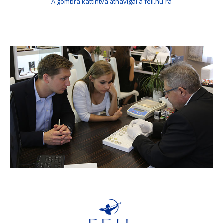
A gombra kattintva átnavigál a feil.hu-ra