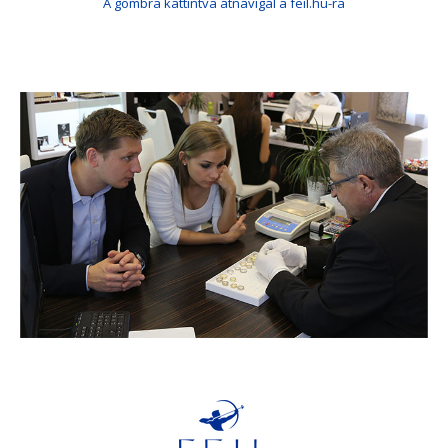
A gombra kattintva átnavigál a feil.hu-ra