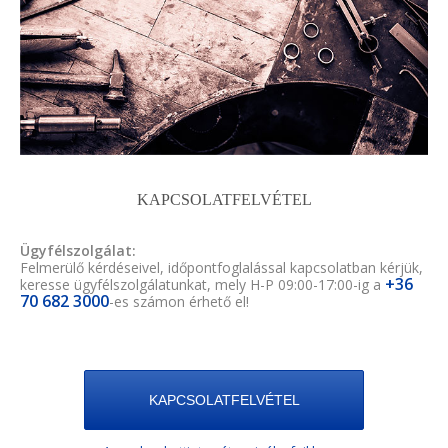
KAPCSOLATFELVÉTEL
Ügyfélszolgálat:
Felmerülő kérdéseivel, időpontfoglalással kapcsolatban kérjük,
+36
keresse ügyfélszolgálatunkat, mely H-P 09:00-17:00-ig a
70 682 3000
-es számon érhető el!
KAPCSOLATFELVÉTEL