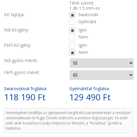
Tétel szerint:
1 db 1.5 mm-es
Kõ fajtája:
Swarovski
Gyémánt
Női kő igény:
Igen
Nem
Férfi kő igény:
Igen
Nem
Női gyűrű méret:
Férfi gyűrű méret:
Swarovskival foglalva:
Gyémánttal foglalva:
118 190 Ft
129 490 Ft
Amennyiben beállítja az igényeinek megfelelő paramétereket a rendszer
automatikusan ki fogja Önnek számolni a pontos végösszeget, és ezek
után akár kosárba is tudja helyezni az ékszert, a "Kosárba" gombra
kattintva.