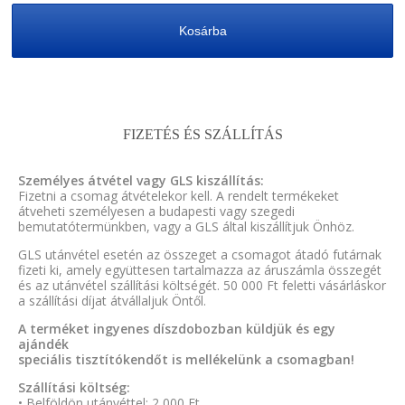
Kosárba
FIZETÉS ÉS SZÁLLÍTÁS
Személyes átvétel vagy GLS kiszállítás:
Fizetni a csomag átvételekor kell. A rendelt termékeket
átveheti személyesen a budapesti vagy szegedi
bemutatótermünkben, vagy a GLS által kiszállítjuk Önhöz.
GLS utánvétel esetén az összeget a csomagot átadó futárnak
fizeti ki, amely együttesen tartalmazza az áruszámla összegét
és az utánvétel szállítási költségét. 50 000 Ft feletti vásárláskor
a szállítási díjat átvállaljuk Öntől.
A terméket ingyenes díszdobozban küldjük és egy
ajándék
speciális tisztítókendőt is mellékelünk a csomagban!
Szállítási költség:
• Belföldön utánvéttel: 2 000 Ft