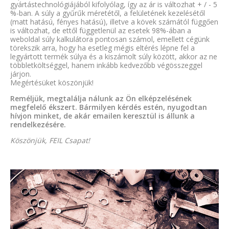
gyártástechnológiájából kifolyólag, így az ár is változhat + / - 5
%-ban. A súly a gyűrűk méretétől, a felületének kezelésétől
(matt hatású, fényes hatású), illetve a kövek számától függően
is változhat, de ettől függetlenül az esetek 98%-ában a
weboldal súly kalkulátora pontosan számol, emellett cégünk
törekszik arra, hogy ha esetleg mégis eltérés lépne fel a
legyártott termék súlya és a kiszámolt súly között, akkor az ne
többletköltséggel, hanem inkább kedvezőbb végösszeggel
járjon.
Megértésüket köszönjük!
Reméljük, megtalálja nálunk az Ön elképzelésének
megfelelő ékszert. Bármilyen kérdés estén, nyugodtan
hívjon minket, de akár emailen keresztül is állunk a
rendelkezésére.
Köszönjük, FEIL Csapat!