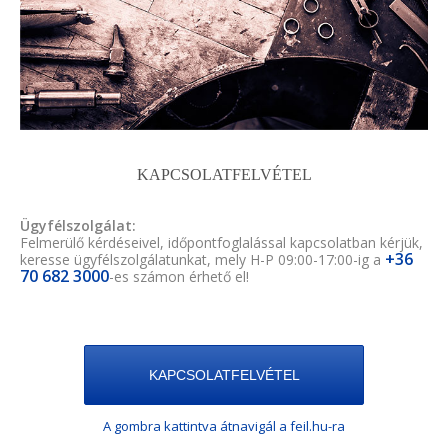
KAPCSOLATFELVÉTEL
Ügyfélszolgálat:
Felmerülő kérdéseivel, időpontfoglalással kapcsolatban kérjük,
+36
keresse ügyfélszolgálatunkat, mely H-P 09:00-17:00-ig a
70 682 3000
-es számon érhető el!
KAPCSOLATFELVÉTEL
A gombra kattintva átnavigál a feil.hu-ra