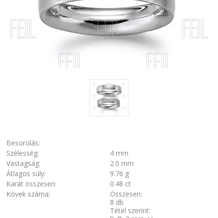
Besorolás:
Szélesség:
4 mm
Vastagság:
2.0 mm
Átlagos súly:
9.76 g
Karát összesen:
0.48 ct
Kövek száma:
Összesen:
8 db
Tétel szerint: