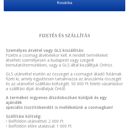
Kosárba
FIZETÉS ÉS SZÁLLÍTÁS
Személyes átvétel vagy GLS kiszállítás:
Fizetni a csomag átvételekor kell. A rendelt termékeket
átveheti személyesen a budapesti vagy szegedi
bemutatótermünkben, vagy a GLS által kiszállítjuk Önhöz.
GLS utánvétel esetén az összeget a csomagot átadó futárnak
fizeti ki, amely együttesen tartalmazza az áruszámla összegét
és az utánvétel szállítási költségét. 50 000 Ft feletti vásárláskor
a szállítási díjat átvállaljuk Öntől.
A terméket ingyenes díszdobozban küldjük és egy
ajándék
speciális tisztítókendőt is mellékelünk a csomagban!
Szállítási költség:
• Belföldön utánvéttel: 2 000 Ft
• Belföldön előre utalással: 1 000 Ft