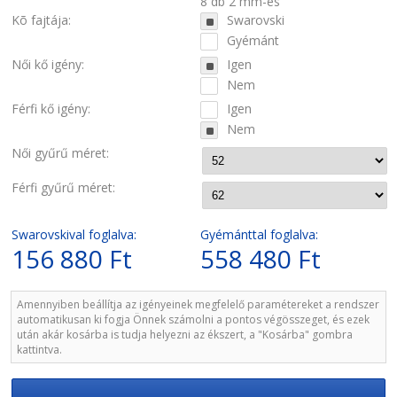
8 db 2 mm-es
Kõ fajtája:
Swarovski
Gyémánt
Női kő igény:
Igen
Nem
Férfi kő igény:
Igen
Nem
Női gyűrű méret:
Férfi gyűrű méret:
Swarovskival foglalva:
Gyémánttal foglalva:
156 880 Ft
558 480 Ft
Amennyiben beállítja az igényeinek megfelelő paramétereket a rendszer
automatikusan ki fogja Önnek számolni a pontos végösszeget, és ezek
után akár kosárba is tudja helyezni az ékszert, a "Kosárba" gombra
kattintva.