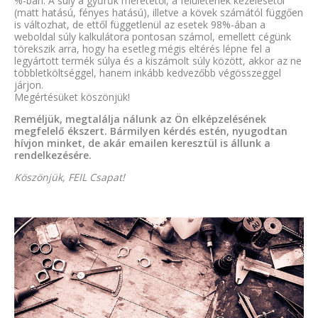
%-ban. A súly a gyűrűk méretétől, a felületének kezelésétől
(matt hatású, fényes hatású), illetve a kövek számától függően
is változhat, de ettől függetlenül az esetek 98%-ában a
weboldal súly kalkulátora pontosan számol, emellett cégünk
törekszik arra, hogy ha esetleg mégis eltérés lépne fel a
legyártott termék súlya és a kiszámolt súly között, akkor az ne
többletköltséggel, hanem inkább kedvezőbb végösszeggel
járjon.
Megértésüket köszönjük!
Reméljük, megtalálja nálunk az Ön elképzelésének
megfelelő ékszert. Bármilyen kérdés estén, nyugodtan
hívjon minket, de akár emailen keresztül is állunk a
rendelkezésére.
Köszönjük, FEIL Csapat!