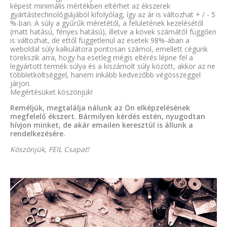
képest minimális mértékben eltérhet az ékszerek
gyártástechnológiájából kifolyólag, így az ár is változhat + / - 5
%-ban. A súly a gyűrűk méretétől, a felületének kezelésétől
(matt hatású, fényes hatású), illetve a kövek számától függően
is változhat, de ettől függetlenül az esetek 98%-ában a
weboldal súly kalkulátora pontosan számol, emellett cégünk
törekszik arra, hogy ha esetleg mégis eltérés lépne fel a
legyártott termék súlya és a kiszámolt súly között, akkor az ne
többletköltséggel, hanem inkább kedvezőbb végösszeggel
járjon.
Megértésüket köszönjük!
Reméljük, megtalálja nálunk az Ön elképzelésének
megfelelő ékszert. Bármilyen kérdés estén, nyugodtan
hívjon minket, de akár emailen keresztül is állunk a
rendelkezésére.
Köszönjük, FEIL Csapat!