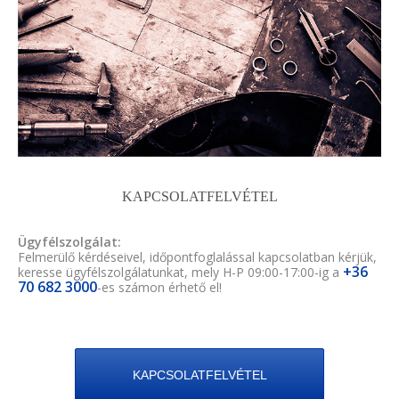
KAPCSOLATFELVÉTEL
Ügyfélszolgálat:
Felmerülő kérdéseivel, időpontfoglalással kapcsolatban kérjük,
+36
keresse ügyfélszolgálatunkat, mely H-P 09:00-17:00-ig a
70 682 3000
-es számon érhető el!
KAPCSOLATFELVÉTEL