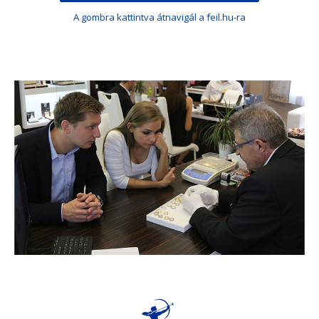
A gombra kattintva átnavigál a feil.hu-ra