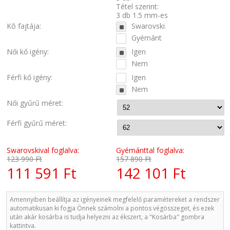
Tétel szerint:
3 db 1.5 mm-es
Kõ fajtája:
Swarovski
Gyémánt
Női kő igény:
Igen
Nem
Férfi kő igény:
Igen
Nem
Női gyűrű méret:
Férfi gyűrű méret:
Swarovskival foglalva:
Gyémánttal foglalva:
123 990 Ft
157 890 Ft
111 591 Ft
142 101 Ft
Amennyiben beállítja az igényeinek megfelelő paramétereket a rendszer
automatikusan ki fogja Önnek számolni a pontos végösszeget, és ezek
után akár kosárba is tudja helyezni az ékszert, a "Kosárba" gombra
kattintva.