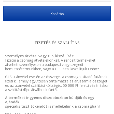
Kosárba
FIZETÉS ÉS SZÁLLÍTÁS
Személyes átvétel vagy GLS kiszállítás:
Fizetni a csomag átvételekor kell. A rendelt termékeket
átveheti személyesen a budapesti vagy szegedi
bemutatótermünkben, vagy a GLS által kiszállítjuk Önhöz.
GLS utánvétel esetén az összeget a csomagot átadó futárnak
fizeti ki, amely együttesen tartalmazza az áruszámla összegét
és az utánvétel szállítási költségét. 50 000 Ft feletti vásárláskor
a szállítási díjat átvállaljuk Öntől.
A terméket ingyenes díszdobozban küldjük és egy
ajándék
speciális tisztítókendőt is mellékelünk a csomagban!