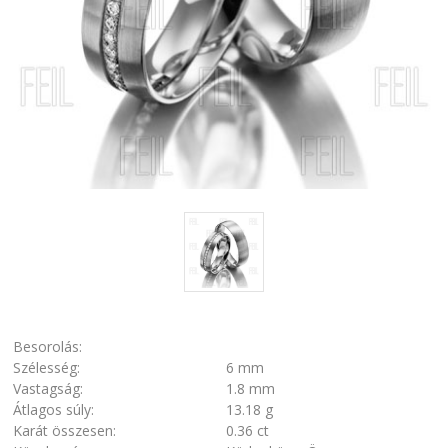
Besorolás:
Szélesség:
6 mm
Vastagság:
1.8 mm
Átlagos súly:
13.18 g
Karát összesen:
0.36 ct