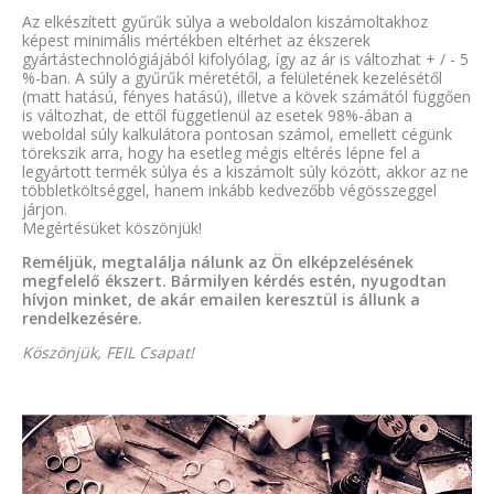
Az elkészített gyűrűk súlya a weboldalon kiszámoltakhoz
képest minimális mértékben eltérhet az ékszerek
gyártástechnológiájából kifolyólag, így az ár is változhat + / - 5
%-ban. A súly a gyűrűk méretétől, a felületének kezelésétől
(matt hatású, fényes hatású), illetve a kövek számától függően
is változhat, de ettől függetlenül az esetek 98%-ában a
weboldal súly kalkulátora pontosan számol, emellett cégünk
törekszik arra, hogy ha esetleg mégis eltérés lépne fel a
legyártott termék súlya és a kiszámolt súly között, akkor az ne
többletköltséggel, hanem inkább kedvezőbb végösszeggel
járjon.
Megértésüket köszönjük!
Reméljük, megtalálja nálunk az Ön elképzelésének
megfelelő ékszert. Bármilyen kérdés estén, nyugodtan
hívjon minket, de akár emailen keresztül is állunk a
rendelkezésére.
Köszönjük, FEIL Csapat!