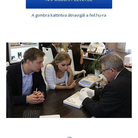
A gombra kattintva átnavigál a feil.hu-ra