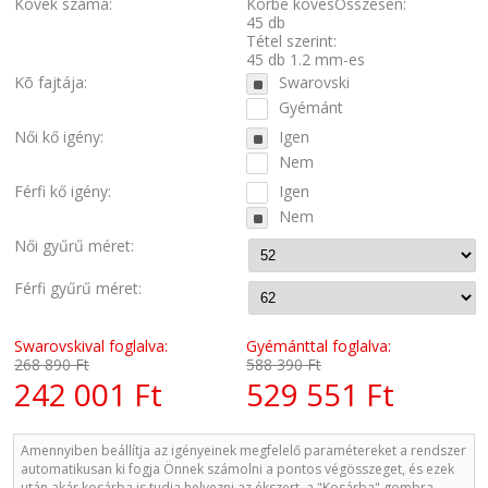
Kövek száma:
Körbe kövesÖsszesen:
45 db
Tétel szerint:
45 db 1.2 mm-es
Kõ fajtája:
Swarovski
Gyémánt
Női kő igény:
Igen
Nem
Férfi kő igény:
Igen
Nem
Női gyűrű méret:
Férfi gyűrű méret:
Swarovskival foglalva:
Gyémánttal foglalva:
268 890 Ft
588 390 Ft
242 001 Ft
529 551 Ft
Amennyiben beállítja az igényeinek megfelelő paramétereket a rendszer
automatikusan ki fogja Önnek számolni a pontos végösszeget, és ezek
után akár kosárba is tudja helyezni az ékszert, a "Kosárba" gombra