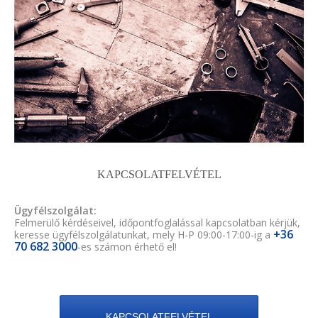
KAPCSOLATFELVÉTEL
Ügyfélszolgálat:
Felmerülő kérdéseivel, időpontfoglalással kapcsolatban kérjük,
+36
keresse ügyfélszolgálatunkat, mely H-P 09:00-17:00-ig a
70 682 3000
-es számon érhető el!
KAPCSOLATFELVÉTEL