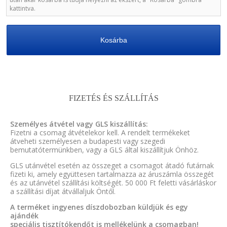
kattintva.
Kosárba
FIZETÉS ÉS SZÁLLÍTÁS
Személyes átvétel vagy GLS kiszállítás:
Fizetni a csomag átvételekor kell. A rendelt termékeket
átveheti személyesen a budapesti vagy szegedi
bemutatótermünkben, vagy a GLS által kiszállítjuk Önhöz.
GLS utánvétel esetén az összeget a csomagot átadó futárnak
fizeti ki, amely együttesen tartalmazza az áruszámla összegét
és az utánvétel szállítási költségét. 50 000 Ft feletti vásárláskor
a szállítási díjat átvállaljuk Öntől.
A terméket ingyenes díszdobozban küldjük és egy
ajándék
speciális tisztítókendőt is mellékelünk a csomagban!