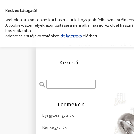
Kedves Látogató!
Weboldalunkon cookie-kat használunk, hogy jobb felhasználói élményt
A cookie-k személyek azonosítására nem alkalmasak. Az oldal használ
használatába.
Adatkezelési tájékoztatónkat
ide kattintva
elérheti.
KARIKAGYŰRŰK
ELJEGYZESI GYŰRŰK
Kereső
Termékek
Eljegyzési gyűrűk
Karikagyűrűk