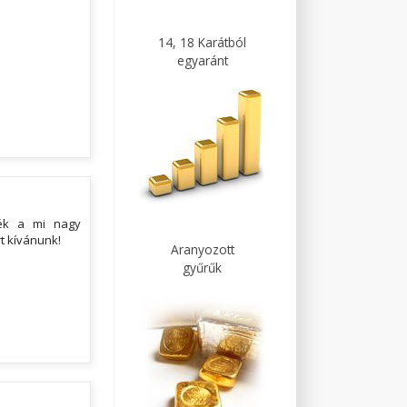
14, 18 Karátból
egyaránt
ték a mi nagy
t kívánunk!
Aranyozott
gyűrűk