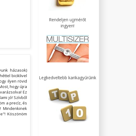
Rendeljen ujjmérőt
ingyen!
gyunk házasok)
ttel biciklivel
Legkedveltebb karikagyűrűink
gy ilyen rövid
Most, hogy újra
varázsolva! Ez
ami jó! Szívből
öm a precíz, és
t! Mindenkinek
zve"! Köszönöm