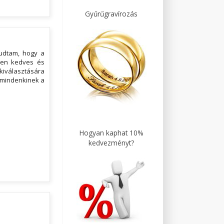
Gyűrűgravírozás
tudtam, hogy a
lyen kedves és
kiválasztására
s mindenkinek a
Hogyan kaphat 10%
kedvezményt?
!