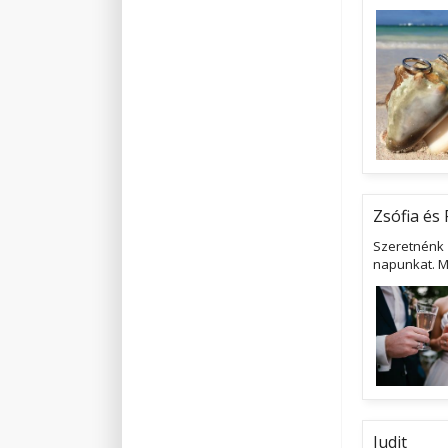
Zsófia és 
Szeretnénk
napunkat. M
Judit