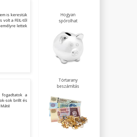
Hogyan
em is kerestük
volt a FEIL-től
spórolhat
zemélyre lettek
Törtarany
beszámítás
t fogadtatok a
k-sok brillt és
s Máté