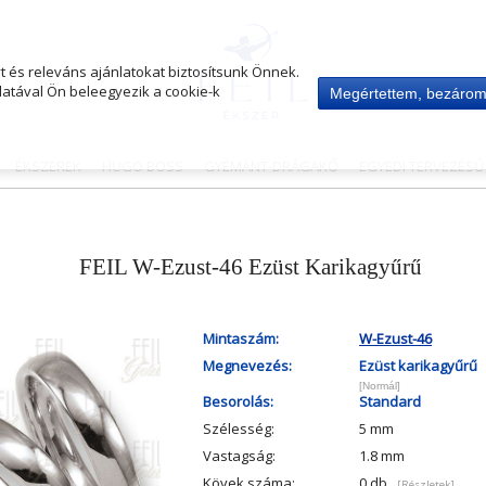
 és releváns ajánlatokat biztosítsunk Önnek.
atával Ön beleegyezik a cookie-k
Megértettem, bezáro
ÉKSZEREK
HUGO BOSS
GYÉMÁNT-DRÁGAKŐ
EGYEDI TERVEZÉS
FEIL W-Ezust-46 Ezüst Karikagyűrű
Mintaszám:
W-Ezust-46
Megnevezés:
Ezüst karikagyűrű
[Normál]
Besorolás:
Standard
Szélesség:
5 mm
Vastagság:
1.8 mm
Kövek száma:
0 db
[Részletek]