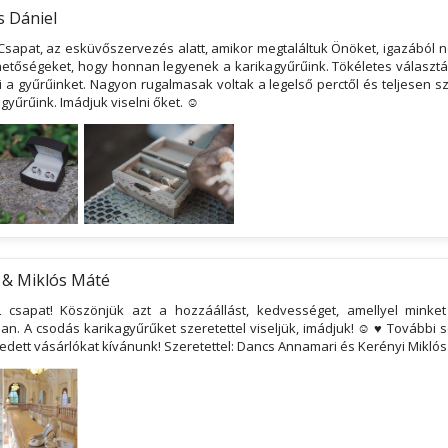
s Dániel
Csapat, az esküvőszervezés alatt, amikor megtaláltuk Önöket, igazából n
etőségeket, hogy honnan legyenek a karikagyűrűink. Tökéletes választás 
 a gyűrűinket. Nagyon rugalmasak voltak a legelső perctől és teljesen s
 gyűrűink. Imádjuk viselni őket. ☺
 & Miklós Máté
 csapat! Köszönjük azt a hozzáállást, kedvességet, amellyel minke
n. A csodás karikagyűrűket szeretettel viseljük, imádjuk! ☺ ♥ További so
edett vásárlókat kívánunk! Szeretettel: Dancs Annamari és Kerényi Mikló