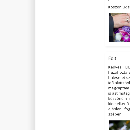
Köszönjük s
Edit
Kedves FEIL
hazahozta az
balesetet s
idő alatt tö
megkaptam a
is azt mutat
köszönöm mé
kiemelkedő 
ajánlani fo
szépen!