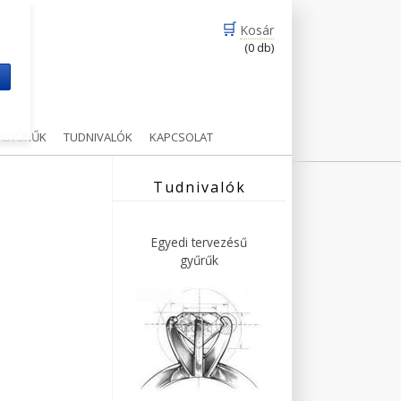
🛒
Kosár
(0 db)
m
Ű GYŰRŰK
TUDNIVALÓK
KAPCSOLAT
Tudnivalók
Egyedi tervezésű
gyűrűk