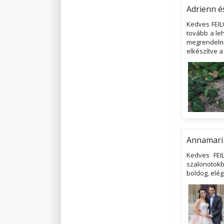
Adrienn é
Kedves FEIL
tovább a leh
megrendelni
elkészítve a
Annamari
Kedves FEIL
szalonotokba
boldog, elég