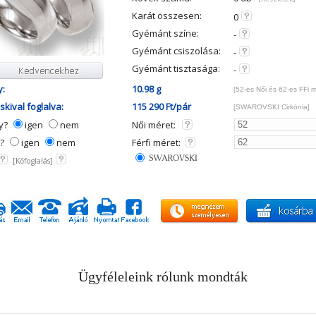
Karát összesen:
0
Gyémánt színe:
-
Gyémánt csiszolása:
-
Gyémánt tisztasága:
-
y:
10.98 g
[52-es Női és 62-es FFi 
kival foglalva:
115 290 Ft/pár
[SWAROVSKI Cirkónia]
ny?
igen
nem
Női méret:
y?
igen
nem
Férfi méret:
[Kőfoglalás]
Ügyféleleink rólunk mondták