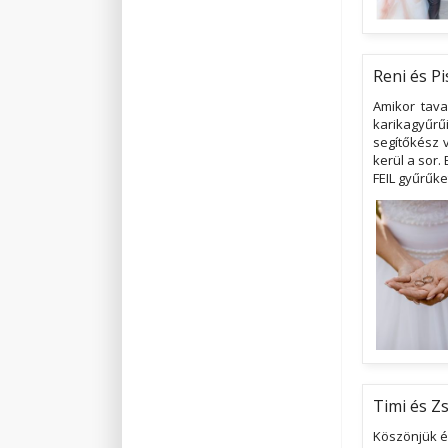
Reni és Pi
Amikor tava
karikagyűrű
segítőkész 
kerül a sor.
FEIL gyűrűke
Timi és Zs
Köszönjük él