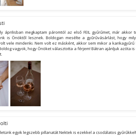
sti
ly áprilisban megkaptam páromtól az első FEIL gyűrűmet, már akkor 
ink is Önöktől lesznek. Boldogan mesélte a gyűrűvásárlást, hogy mi
volt vele mindenki. Nem volt ez másként, akkor sem mikor a karikagyűrű 
 Boldog vagyok, hogy Önöket választotta a férjem! Bátran ajánljuk azóta i
t.
olti
etünk egyik legszebb pillanatát Nektek is ezekkel a csodálatos gyűrűkkel