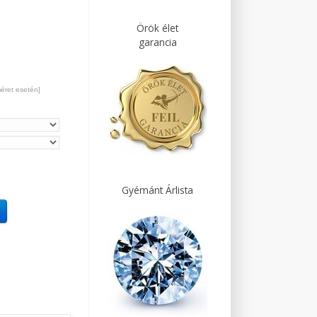
Örök élet
garancia
méret esetén]
Gyémánt Árlista