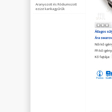
Aranyozott és Ródiumozott
ezüst karikagyűrűk
Átlagos súl
Ára swarovs
Női kő igé
FFi kő igén
Kő fajtája: