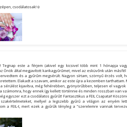
zépen, csodálatosak!☺
! Tegnap este a férjem (akivel egy kicsivel több mint 1 hónapja va
 Önök által megjavított karikagyűrűmet, mivel az esküvőnk után másfél hé
zenvedtem és a gyűrűm megsérült. Nagyon sírtam, szörnyű érzés volt, ho
nkretettem. Elakadt a szavam, amikor az este újra a kezemben tarthattam. 
 sérülést kijavítva, még fehérebben, gyönyörűbben, teljesen el vagyok 
ja számomra, hogy ennek így kellett történnie és minden rosszban van val
g egyszer ezt a csodálatos gyűrűt! Fantasztikus a FEIL Csapata!! Köszön
szakértelmeteket, mellyel a legszebb gyűrű a világon az enyém let
gom a FEIL-t, mert ezek a gyűrűk tényleg a "szerelemre vannak terve