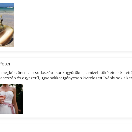
Péter
 megköszönni a csodaszép karikagyűrűket, amivel tökéletessé tet
eseszép és egyszerű, ugyanakkor igényesen kivitelezett.Tvábbi sok siker