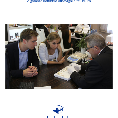
A gombra kattintva átnavigál a feil.hu-ra