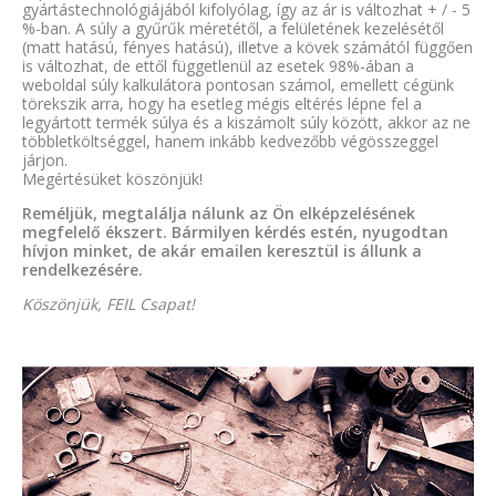
gyártástechnológiájából kifolyólag, így az ár is változhat + / - 5
%-ban. A súly a gyűrűk méretétől, a felületének kezelésétől
(matt hatású, fényes hatású), illetve a kövek számától függően
is változhat, de ettől függetlenül az esetek 98%-ában a
weboldal súly kalkulátora pontosan számol, emellett cégünk
törekszik arra, hogy ha esetleg mégis eltérés lépne fel a
legyártott termék súlya és a kiszámolt súly között, akkor az ne
többletköltséggel, hanem inkább kedvezőbb végösszeggel
járjon.
Megértésüket köszönjük!
Reméljük, megtalálja nálunk az Ön elképzelésének
megfelelő ékszert. Bármilyen kérdés estén, nyugodtan
hívjon minket, de akár emailen keresztül is állunk a
rendelkezésére.
Köszönjük, FEIL Csapat!