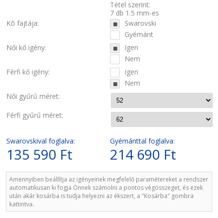
Tétel szerint:
7 db 1.5 mm-es
Kõ fajtája:
Swarovski
Gyémánt
Női kő igény:
Igen
Nem
Férfi kő igény:
Igen
Nem
Női gyűrű méret:
Férfi gyűrű méret:
Swarovskival foglalva:
Gyémánttal foglalva:
135 590 Ft
214 690 Ft
Amennyiben beállítja az igényeinek megfelelő paramétereket a rendszer
automatikusan ki fogja Önnek számolni a pontos végösszeget, és ezek
után akár kosárba is tudja helyezni az ékszert, a "Kosárba" gombra
kattintva.