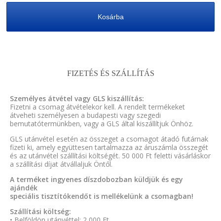
Kosárba
FIZETÉS ÉS SZÁLLÍTÁS
Személyes átvétel vagy GLS kiszállítás:
Fizetni a csomag átvételekor kell. A rendelt termékeket
átveheti személyesen a budapesti vagy szegedi
bemutatótermünkben, vagy a GLS által kiszállítjuk Önhöz.
GLS utánvétel esetén az összeget a csomagot átadó futárnak
fizeti ki, amely együttesen tartalmazza az áruszámla összegét
és az utánvétel szállítási költségét. 50 000 Ft feletti vásárláskor
a szállítási díjat átvállaljuk Öntől.
A terméket ingyenes díszdobozban küldjük és egy
ajándék
speciális tisztítókendőt is mellékelünk a csomagban!
Szállítási költség:
• Belföldön utánvéttel: 2 000 Ft