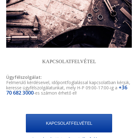
KAPCSOLATFELVÉTEL
Ügyfélszolgálat:
Felmerülő kérdéseivel, időpontfoglalással kapcsolatban kérjük,
+36
keresse ügyfélszolgálatunkat, mely H-P 09:00-17:00-ig a
70 682 3000
-es számon érhető el!
KAPCSOLATFELVÉTEL