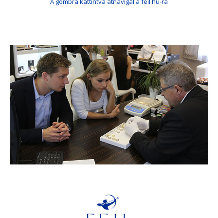
A gombra kattintva átnavigál a feil.hu-ra