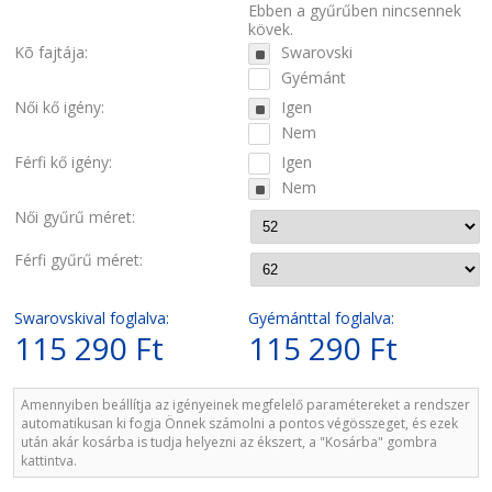
Ebben a gyűrűben nincsennek
kövek.
Kõ fajtája:
Swarovski
Gyémánt
Női kő igény:
Igen
Nem
Férfi kő igény:
Igen
Nem
Női gyűrű méret:
Férfi gyűrű méret:
Swarovskival foglalva:
Gyémánttal foglalva:
115 290 Ft
115 290 Ft
Amennyiben beállítja az igényeinek megfelelő paramétereket a rendszer
automatikusan ki fogja Önnek számolni a pontos végösszeget, és ezek
után akár kosárba is tudja helyezni az ékszert, a "Kosárba" gombra
kattintva.