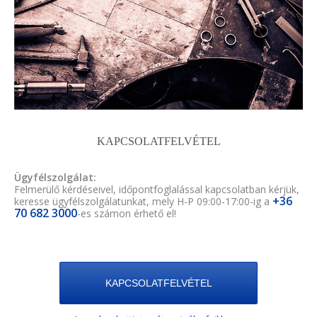
KAPCSOLATFELVÉTEL
Ügyfélszolgálat:
Felmerülő kérdéseivel, időpontfoglalással kapcsolatban kérjük,
+36
keresse ügyfélszolgálatunkat, mely H-P 09:00-17:00-ig a
70 682 3000
-es számon érhető el!
KAPCSOLATFELVÉTEL