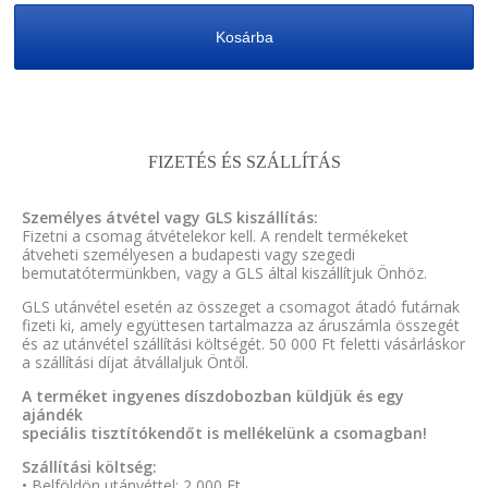
Kosárba
FIZETÉS ÉS SZÁLLÍTÁS
Személyes átvétel vagy GLS kiszállítás:
Fizetni a csomag átvételekor kell. A rendelt termékeket
átveheti személyesen a budapesti vagy szegedi
bemutatótermünkben, vagy a GLS által kiszállítjuk Önhöz.
GLS utánvétel esetén az összeget a csomagot átadó futárnak
fizeti ki, amely együttesen tartalmazza az áruszámla összegét
és az utánvétel szállítási költségét. 50 000 Ft feletti vásárláskor
a szállítási díjat átvállaljuk Öntől.
A terméket ingyenes díszdobozban küldjük és egy
ajándék
speciális tisztítókendőt is mellékelünk a csomagban!
Szállítási költség:
• Belföldön utánvéttel: 2 000 Ft