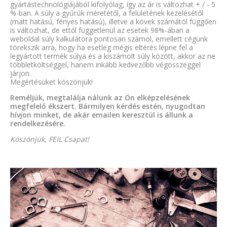
gyártástechnológiájából kifolyólag, így az ár is változhat + / - 5
%-ban. A súly a gyűrűk méretétől, a felületének kezelésétől
(matt hatású, fényes hatású), illetve a kövek számától függően
is változhat, de ettől függetlenül az esetek 98%-ában a
weboldal súly kalkulátora pontosan számol, emellett cégünk
törekszik arra, hogy ha esetleg mégis eltérés lépne fel a
legyártott termék súlya és a kiszámolt súly között, akkor az ne
többletköltséggel, hanem inkább kedvezőbb végösszeggel
járjon.
Megértésüket köszönjük!
Reméljük, megtalálja nálunk az Ön elképzelésének
megfelelő ékszert. Bármilyen kérdés estén, nyugodtan
hívjon minket, de akár emailen keresztül is állunk a
rendelkezésére.
Köszönjük, FEIL Csapat!