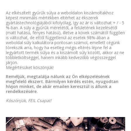
Az elkészített gyűrűk súlya a weboldalon kiszámoltakhoz
képest minimális mértékben eltérhet az ékszerek
gyártástechnológiájából kifolyólag, így az ár is változhat + / - 5
%-ban. A súly a gyűrűk méretétől, a felületének kezelésétől
(matt hatású, fényes hatású), illetve a kövek számától függően
is változhat, de ettől függetlenül az esetek 98%-ában a
weboldal súly kalkulátora pontosan számol, emellett cégünk
törekszik arra, hogy ha esetleg mégis eltérés lépne fel a
legyártott termék súlya és a kiszámolt súly között, akkor az ne
többletköltséggel, hanem inkább kedvezőbb végösszeggel
járjon.
Megértésüket köszönjük!
Reméljük, megtalálja nálunk az Ön elképzelésének
megfelelő ékszert. Bármilyen kérdés estén, nyugodtan
hívjon minket, de akár emailen keresztül is állunk a
rendelkezésére.
Köszönjük, FEIL Csapat!