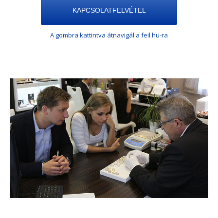
KAPCSOLATFELVÉTEL
A gombra kattintva átnavigál a feil.hu-ra