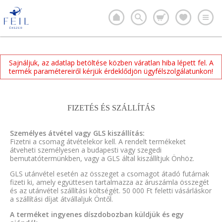
Sajnáljuk, az adatlap betöltése közben váratlan hiba lépett fel. A
termék paramétereiről kérjük érdeklődjön ügyfélszolgálatunkon!
FIZETÉS ÉS SZÁLLÍTÁS
Személyes átvétel vagy GLS kiszállítás:
Fizetni a csomag átvételekor kell. A rendelt termékeket
átveheti személyesen a budapesti vagy szegedi
bemutatótermünkben, vagy a GLS által kiszállítjuk Önhöz.
GLS utánvétel esetén az összeget a csomagot átadó futárnak
fizeti ki, amely együttesen tartalmazza az áruszámla összegét
és az utánvétel szállítási költségét. 50 000 Ft feletti vásárláskor
a szállítási díjat átvállaljuk Öntől.
A terméket ingyenes díszdobozban küldjük és egy