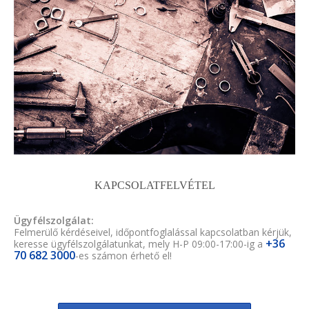
KAPCSOLATFELVÉTEL
Ügyfélszolgálat:
Felmerülő kérdéseivel, időpontfoglalással kapcsolatban kérjük,
+36
keresse ügyfélszolgálatunkat, mely H-P 09:00-17:00-ig a
70 682 3000
-es számon érhető el!