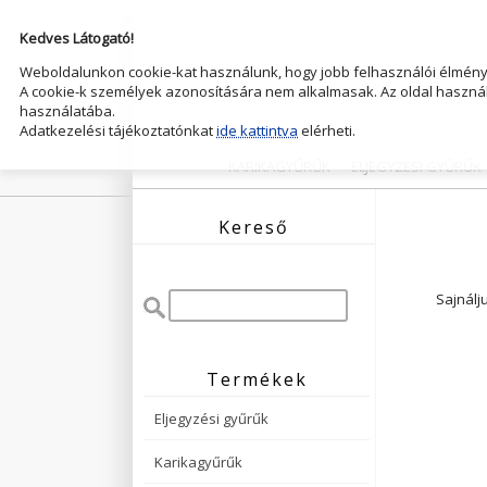
Kedves Látogató!
Weboldalunkon cookie-kat használunk, hogy jobb felhasználói élményt
A cookie-k személyek azonosítására nem alkalmasak. Az oldal használ
használatába.
Adatkezelési tájékoztatónkat
ide kattintva
elérheti.
KARIKAGYŰRŰK
ELJEGYZESI GYŰRŰK
Kereső
Sajnálj
Termékek
Eljegyzési gyűrűk
Karikagyűrűk