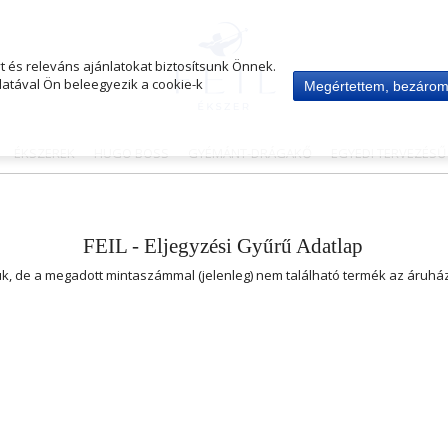
 és releváns ajánlatokat biztosítsunk Önnek.
atával Ön beleegyezik a cookie-k
Megértettem, bezáro
ÉKSZEREK
HUGO BOSS
GYÉMÁNT-DRÁGAKŐ
EGYEDI TERVEZÉS
FEIL - Eljegyzési Gyűrű Adatlap
uk, de a megadott mintaszámmal (jelenleg) nem található termék az áruh