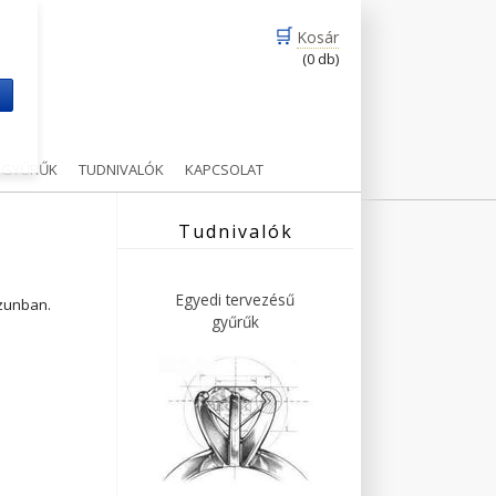
🛒
Kosár
(0 db)
m
Ű GYŰRŰK
TUDNIVALÓK
KAPCSOLAT
Tudnivalók
Egyedi tervezésű
ázunban.
gyűrűk