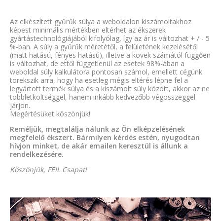
Az elkészített gyűrűk súlya a weboldalon kiszámoltakhoz
képest minimális mértékben eltérhet az ékszerek
gyártástechnológiájából kifolyólag, így az ár is változhat + / - 5
%-ban. A súly a gyűrűk méretétől, a felületének kezelésétől
(matt hatású, fényes hatású), illetve a kövek számától függően
is változhat, de ettől függetlenül az esetek 98%-ában a
weboldal súly kalkulátora pontosan számol, emellett cégünk
törekszik arra, hogy ha esetleg mégis eltérés lépne fel a
legyártott termék súlya és a kiszámolt súly között, akkor az ne
többletköltséggel, hanem inkább kedvezőbb végösszeggel
járjon.
Megértésüket köszönjük!
Reméljük, megtalálja nálunk az Ön elképzelésének
megfelelő ékszert. Bármilyen kérdés estén, nyugodtan
hívjon minket, de akár emailen keresztül is állunk a
rendelkezésére.
Köszönjük, FEIL Csapat!