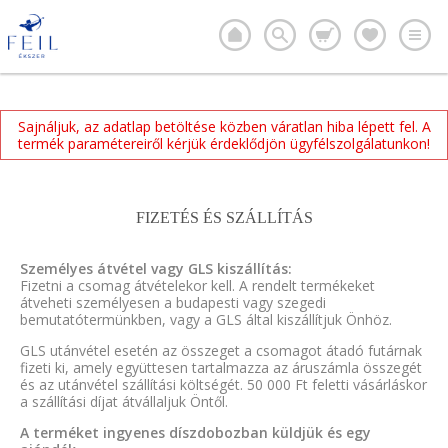
Sajnáljuk, az adatlap betöltése közben váratlan hiba lépett fel. A
termék paramétereiről kérjük érdeklődjön ügyfélszolgálatunkon!
FIZETÉS ÉS SZÁLLÍTÁS
Személyes átvétel vagy GLS kiszállítás:
Fizetni a csomag átvételekor kell. A rendelt termékeket
átveheti személyesen a budapesti vagy szegedi
bemutatótermünkben, vagy a GLS által kiszállítjuk Önhöz.
GLS utánvétel esetén az összeget a csomagot átadó futárnak
fizeti ki, amely együttesen tartalmazza az áruszámla összegét
és az utánvétel szállítási költségét. 50 000 Ft feletti vásárláskor
a szállítási díjat átvállaljuk Öntől.
A terméket ingyenes díszdobozban küldjük és egy