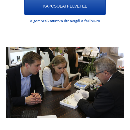
KAPCSOLATFELVÉTEL
A gombra kattintva átnavigál a feil.hu-ra