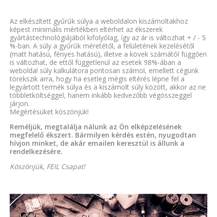
Az elkészített gyűrűk súlya a weboldalon kiszámoltakhoz
képest minimális mértékben eltérhet az ékszerek
gyártástechnológiájából kifolyólag, így az ár is változhat + / - 5
%-ban. A súly a gyűrűk méretétől, a felületének kezelésétől
(matt hatású, fényes hatású), illetve a kövek számától függően
is változhat, de ettől függetlenül az esetek 98%-ában a
weboldal súly kalkulátora pontosan számol, emellett cégünk
törekszik arra, hogy ha esetleg mégis eltérés lépne fel a
legyártott termék súlya és a kiszámolt súly között, akkor az ne
többletköltséggel, hanem inkább kedvezőbb végösszeggel
járjon.
Megértésüket köszönjük!
Reméljük, megtalálja nálunk az Ön elképzelésének
megfelelő ékszert. Bármilyen kérdés estén, nyugodtan
hívjon minket, de akár emailen keresztül is állunk a
rendelkezésére.
Köszönjük, FEIL Csapat!