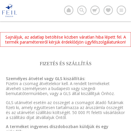
Sajnáljuk, az adatlap betöltése közben váratlan hiba lépett fel. A
termék paramétereiről kérjük érdeklődjön ügyfélszolgálatunkon!
FIZETÉS ÉS SZÁLLÍTÁS
Személyes átvétel vagy GLS kiszállítás:
Fizetni a csomag átvételekor kell. A rendelt termékeket
átveheti személyesen a budapesti vagy szegedi
bemutatótermünkben, vagy a GLS által kiszállítjuk Önhöz.
GLS utánvétel esetén az összeget a csomagot átadó futárnak
fizeti ki, amely együttesen tartalmazza az áruszámla összegét
és az utánvétel szállítási költségét. 50 000 Ft feletti vásárláskor
a szállítási díjat átvállaljuk Öntől.
A terméket ingyenes díszdobozban küldjük és egy