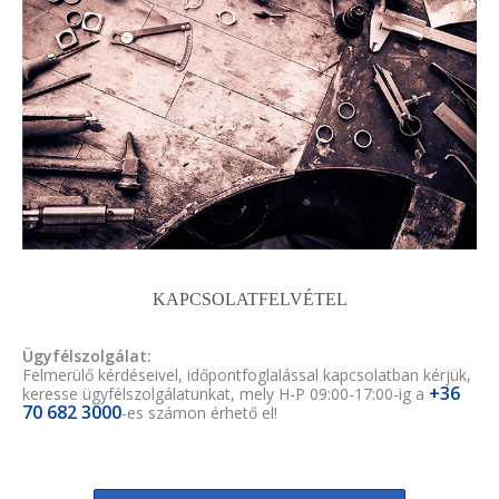
KAPCSOLATFELVÉTEL
Ügyfélszolgálat:
Felmerülő kérdéseivel, időpontfoglalással kapcsolatban kérjük,
+36
keresse ügyfélszolgálatunkat, mely H-P 09:00-17:00-ig a
70 682 3000
-es számon érhető el!