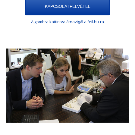
KAPCSOLATFELVÉTEL
A gombra kattintva átnavigál a feil.hu-ra