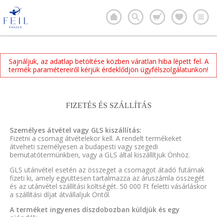
Sajnáljuk, az adatlap betöltése közben váratlan hiba lépett fel. A
termék paramétereiről kérjük érdeklődjön ügyfélszolgálatunkon!
FIZETÉS ÉS SZÁLLÍTÁS
Személyes átvétel vagy GLS kiszállítás:
Fizetni a csomag átvételekor kell. A rendelt termékeket
átveheti személyesen a budapesti vagy szegedi
bemutatótermünkben, vagy a GLS által kiszállítjuk Önhöz.
GLS utánvétel esetén az összeget a csomagot átadó futárnak
fizeti ki, amely együttesen tartalmazza az áruszámla összegét
és az utánvétel szállítási költségét. 50 000 Ft feletti vásárláskor
a szállítási díjat átvállaljuk Öntől.
A terméket ingyenes díszdobozban küldjük és egy