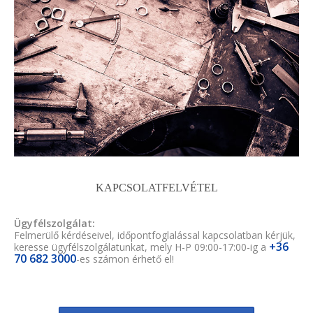
KAPCSOLATFELVÉTEL
Ügyfélszolgálat:
Felmerülő kérdéseivel, időpontfoglalással kapcsolatban kérjük,
+36
keresse ügyfélszolgálatunkat, mely H-P 09:00-17:00-ig a
70 682 3000
-es számon érhető el!