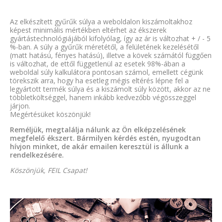
Az elkészített gyűrűk súlya a weboldalon kiszámoltakhoz
képest minimális mértékben eltérhet az ékszerek
gyártástechnológiájából kifolyólag, így az ár is változhat + / - 5
%-ban. A súly a gyűrűk méretétől, a felületének kezelésétől
(matt hatású, fényes hatású), illetve a kövek számától függően
is változhat, de ettől függetlenül az esetek 98%-ában a
weboldal súly kalkulátora pontosan számol, emellett cégünk
törekszik arra, hogy ha esetleg mégis eltérés lépne fel a
legyártott termék súlya és a kiszámolt súly között, akkor az ne
többletköltséggel, hanem inkább kedvezőbb végösszeggel
járjon.
Megértésüket köszönjük!
Reméljük, megtalálja nálunk az Ön elképzelésének
megfelelő ékszert. Bármilyen kérdés estén, nyugodtan
hívjon minket, de akár emailen keresztül is állunk a
rendelkezésére.
Köszönjük, FEIL Csapat!