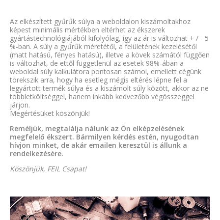
Az elkészített gyűrűk súlya a weboldalon kiszámoltakhoz
képest minimális mértékben eltérhet az ékszerek
gyártástechnológiájából kifolyólag, így az ár is változhat + / - 5
%-ban. A súly a gyűrűk méretétől, a felületének kezelésétől
(matt hatású, fényes hatású), illetve a kövek számától függően
is változhat, de ettől függetlenül az esetek 98%-ában a
weboldal súly kalkulátora pontosan számol, emellett cégünk
törekszik arra, hogy ha esetleg mégis eltérés lépne fel a
legyártott termék súlya és a kiszámolt súly között, akkor az ne
többletköltséggel, hanem inkább kedvezőbb végösszeggel
járjon.
Megértésüket köszönjük!
Reméljük, megtalálja nálunk az Ön elképzelésének
megfelelő ékszert. Bármilyen kérdés estén, nyugodtan
hívjon minket, de akár emailen keresztül is állunk a
rendelkezésére.
Köszönjük, FEIL Csapat!