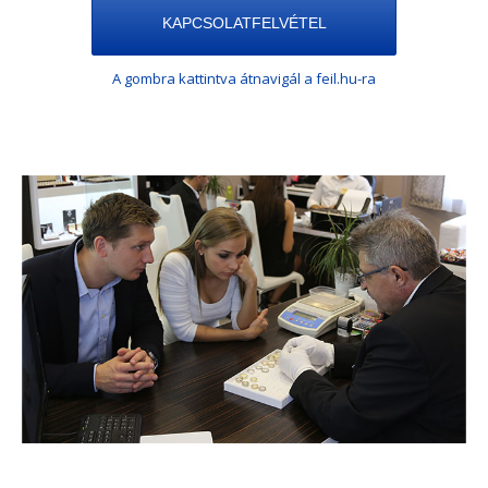
KAPCSOLATFELVÉTEL
A gombra kattintva átnavigál a feil.hu-ra