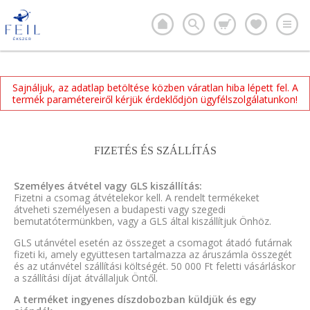
Sajnáljuk, az adatlap betöltése közben váratlan hiba lépett fel. A
termék paramétereiről kérjük érdeklődjön ügyfélszolgálatunkon!
FIZETÉS ÉS SZÁLLÍTÁS
Személyes átvétel vagy GLS kiszállítás:
Fizetni a csomag átvételekor kell. A rendelt termékeket
átveheti személyesen a budapesti vagy szegedi
bemutatótermünkben, vagy a GLS által kiszállítjuk Önhöz.
GLS utánvétel esetén az összeget a csomagot átadó futárnak
fizeti ki, amely együttesen tartalmazza az áruszámla összegét
és az utánvétel szállítási költségét. 50 000 Ft feletti vásárláskor
a szállítási díjat átvállaljuk Öntől.
A terméket ingyenes díszdobozban küldjük és egy