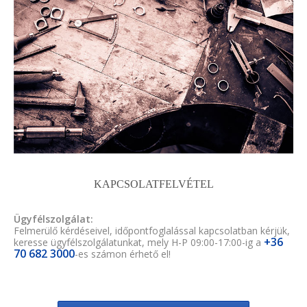
KAPCSOLATFELVÉTEL
Ügyfélszolgálat:
Felmerülő kérdéseivel, időpontfoglalással kapcsolatban kérjük,
+36
keresse ügyfélszolgálatunkat, mely H-P 09:00-17:00-ig a
70 682 3000
-es számon érhető el!