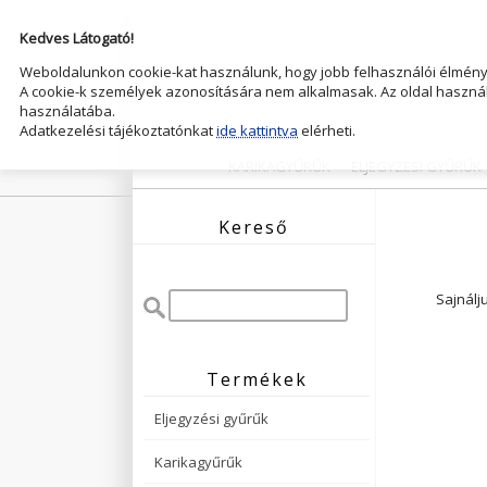
Kedves Látogató!
Weboldalunkon cookie-kat használunk, hogy jobb felhasználói élményt
A cookie-k személyek azonosítására nem alkalmasak. Az oldal használ
használatába.
Adatkezelési tájékoztatónkat
ide kattintva
elérheti.
KARIKAGYŰRŰK
ELJEGYZESI GYŰRŰK
Kereső
Sajnálj
Termékek
Eljegyzési gyűrűk
Karikagyűrűk