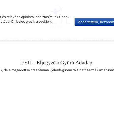
 és releváns ajánlatokat biztosítsunk Önnek.
atával Ön beleegyezik a cookie-k
Megértettem, bezáro
ÉKSZEREK
HUGO BOSS
GYÉMÁNT-DRÁGAKŐ
EGYEDI TERVEZÉS
FEIL - Eljegyzési Gyűrű Adatlap
uk, de a megadott mintaszámmal (jelenleg) nem található termék az áruh