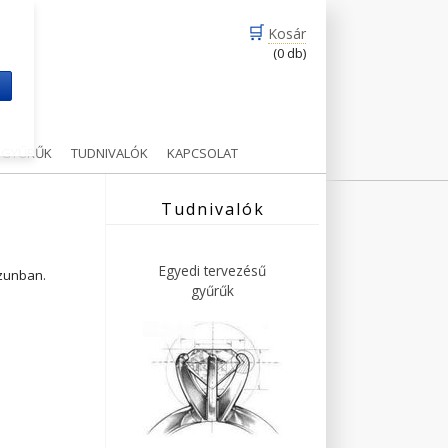
🛒
Kosár
(0 db)
m
Ű GYŰRŰK
TUDNIVALÓK
KAPCSOLAT
Tudnivalók
Egyedi tervezésű
ázunban.
gyűrűk