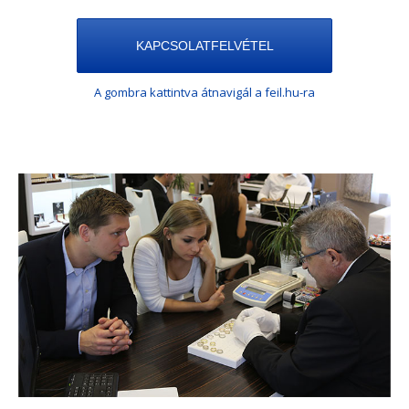
KAPCSOLATFELVÉTEL
A gombra kattintva átnavigál a feil.hu-ra