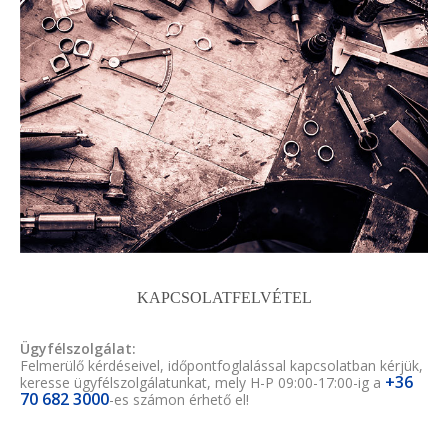
KAPCSOLATFELVÉTEL
Ügyfélszolgálat:
Felmerülő kérdéseivel, időpontfoglalással kapcsolatban kérjük,
+36
keresse ügyfélszolgálatunkat, mely H-P 09:00-17:00-ig a
70 682 3000
-es számon érhető el!