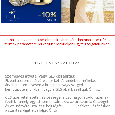
Sajnáljuk, az adatlap betöltése közben váratlan hiba lépett fel. A
termék paramétereiről kérjük érdeklődjön ügyfélszolgálatunkon!
FIZETÉS ÉS SZÁLLÍTÁS
Személyes átvétel vagy GLS kiszállítás:
Fizetni a csomag átvételekor kell. A rendelt termékeket
átveheti személyesen a budapesti vagy szegedi
bemutatótermünkben, vagy a GLS által kiszállítjuk Önhöz.
GLS utánvétel esetén az összeget a csomagot átadó futárnak
fizeti ki, amely együttesen tartalmazza az áruszámla összegét
és az utánvétel szállítási költségét. 50 000 Ft feletti vásárláskor
a szállítási díjat átvállaljuk Öntől.