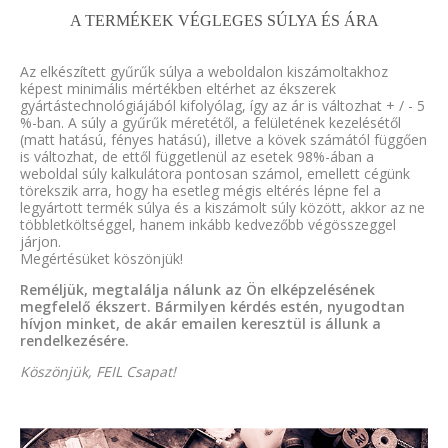
A TERMÉKEK VÉGLEGES SÚLYA ÉS ÁRA
Az elkészített gyűrűk súlya a weboldalon kiszámoltakhoz
képest minimális mértékben eltérhet az ékszerek
gyártástechnológiájából kifolyólag, így az ár is változhat + / - 5
%-ban. A súly a gyűrűk méretétől, a felületének kezelésétől
(matt hatású, fényes hatású), illetve a kövek számától függően
is változhat, de ettől függetlenül az esetek 98%-ában a
weboldal súly kalkulátora pontosan számol, emellett cégünk
törekszik arra, hogy ha esetleg mégis eltérés lépne fel a
legyártott termék súlya és a kiszámolt súly között, akkor az ne
többletköltséggel, hanem inkább kedvezőbb végösszeggel
járjon.
Megértésüket köszönjük!
Reméljük, megtalálja nálunk az Ön elképzelésének
megfelelő ékszert. Bármilyen kérdés estén, nyugodtan
hívjon minket, de akár emailen keresztül is állunk a
rendelkezésére.
Köszönjük, FEIL Csapat!