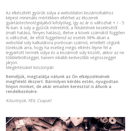
Az elkészített gyűrűk súlya a weboldalon kiszámoltakhoz
képest minimális mértékben eltérhet az ékszerek
gyártástechnológiájából kifolyólag, így az ár is változhat + / - 5
%-ban. A súly a gyűrűk méretétől, a felületének kezelésétől
(matt hatású, fényes hatású), illetve a kövek számától függően
is változhat, de ettől függetlenül az esetek 98%-ában a
weboldal súly kalkulátora pontosan számol, emellett cégünk
törekszik arra, hogy ha esetleg mégis eltérés lépne fel a
legyártott termék súlya és a kiszámolt súly között, akkor az ne
többletköltséggel, hanem inkább kedvezőbb végösszeggel
járjon.
Megértésüket köszönjük!
Reméljük, megtalálja nálunk az Ön elképzelésének
megfelelő ékszert. Bármilyen kérdés estén, nyugodtan
hívjon minket, de akár emailen keresztül is állunk a
rendelkezésére.
Köszönjük, FEIL Csapat!