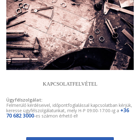
KAPCSOLATFELVÉTEL
Ügyfélszolgálat:
Felmerülő kérdéseivel, időpontfoglalással kapcsolatban kérjük,
+36
keresse ügyfélszolgálatunkat, mely H-P 09:00-17:00-ig a
70 682 3000
-es számon érhető el!