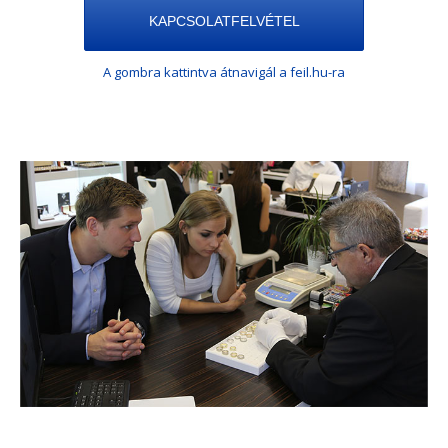
KAPCSOLATFELVÉTEL
A gombra kattintva átnavigál a feil.hu-ra