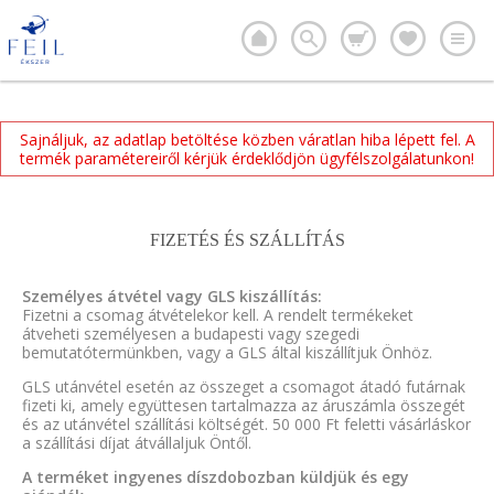
Sajnáljuk, az adatlap betöltése közben váratlan hiba lépett fel. A
termék paramétereiről kérjük érdeklődjön ügyfélszolgálatunkon!
FIZETÉS ÉS SZÁLLÍTÁS
Személyes átvétel vagy GLS kiszállítás:
Fizetni a csomag átvételekor kell. A rendelt termékeket
átveheti személyesen a budapesti vagy szegedi
bemutatótermünkben, vagy a GLS által kiszállítjuk Önhöz.
GLS utánvétel esetén az összeget a csomagot átadó futárnak
fizeti ki, amely együttesen tartalmazza az áruszámla összegét
és az utánvétel szállítási költségét. 50 000 Ft feletti vásárláskor
a szállítási díjat átvállaljuk Öntől.
A terméket ingyenes díszdobozban küldjük és egy