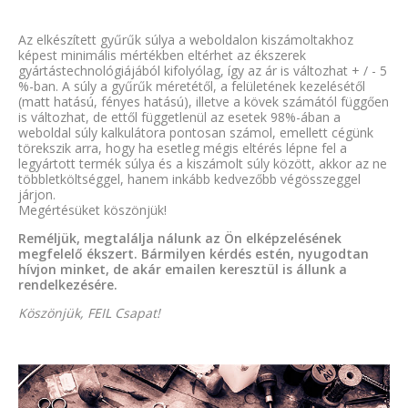
Az elkészített gyűrűk súlya a weboldalon kiszámoltakhoz
képest minimális mértékben eltérhet az ékszerek
gyártástechnológiájából kifolyólag, így az ár is változhat + / - 5
%-ban. A súly a gyűrűk méretétől, a felületének kezelésétől
(matt hatású, fényes hatású), illetve a kövek számától függően
is változhat, de ettől függetlenül az esetek 98%-ában a
weboldal súly kalkulátora pontosan számol, emellett cégünk
törekszik arra, hogy ha esetleg mégis eltérés lépne fel a
legyártott termék súlya és a kiszámolt súly között, akkor az ne
többletköltséggel, hanem inkább kedvezőbb végösszeggel
járjon.
Megértésüket köszönjük!
Reméljük, megtalálja nálunk az Ön elképzelésének
megfelelő ékszert. Bármilyen kérdés estén, nyugodtan
hívjon minket, de akár emailen keresztül is állunk a
rendelkezésére.
Köszönjük, FEIL Csapat!