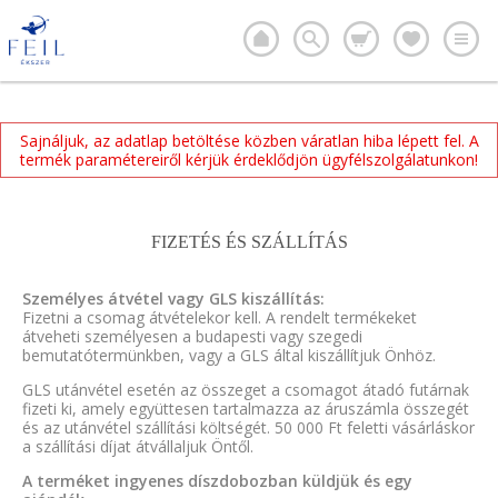
Sajnáljuk, az adatlap betöltése közben váratlan hiba lépett fel. A
termék paramétereiről kérjük érdeklődjön ügyfélszolgálatunkon!
FIZETÉS ÉS SZÁLLÍTÁS
Személyes átvétel vagy GLS kiszállítás:
Fizetni a csomag átvételekor kell. A rendelt termékeket
átveheti személyesen a budapesti vagy szegedi
bemutatótermünkben, vagy a GLS által kiszállítjuk Önhöz.
GLS utánvétel esetén az összeget a csomagot átadó futárnak
fizeti ki, amely együttesen tartalmazza az áruszámla összegét
és az utánvétel szállítási költségét. 50 000 Ft feletti vásárláskor
a szállítási díjat átvállaljuk Öntől.
A terméket ingyenes díszdobozban küldjük és egy