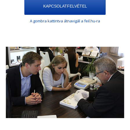
KAPCSOLATFELVÉTEL
A gombra kattintva átnavigál a feil.hu-ra