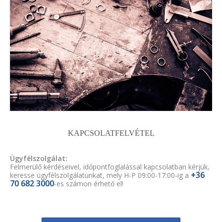
KAPCSOLATFELVÉTEL
Ügyfélszolgálat:
Felmerülő kérdéseivel, időpontfoglalással kapcsolatban kérjük,
+36
keresse ügyfélszolgálatunkat, mely H-P 09:00-17:00-ig a
70 682 3000
-es számon érhető el!