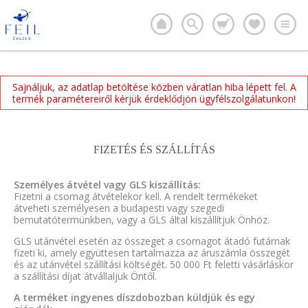
Sajnáljuk, az adatlap betöltése közben váratlan hiba lépett fel. A
termék paramétereiről kérjük érdeklődjön ügyfélszolgálatunkon!
FIZETÉS ÉS SZÁLLÍTÁS
Személyes átvétel vagy GLS kiszállítás:
Fizetni a csomag átvételekor kell. A rendelt termékeket
átveheti személyesen a budapesti vagy szegedi
bemutatótermünkben, vagy a GLS által kiszállítjuk Önhöz.
GLS utánvétel esetén az összeget a csomagot átadó futárnak
fizeti ki, amely együttesen tartalmazza az áruszámla összegét
és az utánvétel szállítási költségét. 50 000 Ft feletti vásárláskor
a szállítási díjat átvállaljuk Öntől.
A terméket ingyenes díszdobozban küldjük és egy