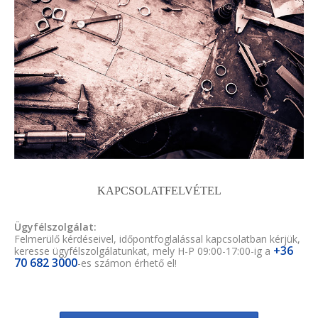
KAPCSOLATFELVÉTEL
Ügyfélszolgálat:
Felmerülő kérdéseivel, időpontfoglalással kapcsolatban kérjük,
+36
keresse ügyfélszolgálatunkat, mely H-P 09:00-17:00-ig a
70 682 3000
-es számon érhető el!