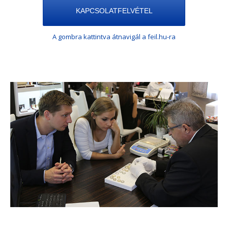
KAPCSOLATFELVÉTEL
A gombra kattintva átnavigál a feil.hu-ra