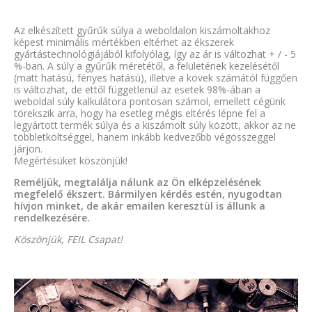
Az elkészített gyűrűk súlya a weboldalon kiszámoltakhoz
képest minimális mértékben eltérhet az ékszerek
gyártástechnológiájából kifolyólag, így az ár is változhat + / - 5
%-ban. A súly a gyűrűk méretétől, a felületének kezelésétől
(matt hatású, fényes hatású), illetve a kövek számától függően
is változhat, de ettől függetlenül az esetek 98%-ában a
weboldal súly kalkulátora pontosan számol, emellett cégünk
törekszik arra, hogy ha esetleg mégis eltérés lépne fel a
legyártott termék súlya és a kiszámolt súly között, akkor az ne
többletköltséggel, hanem inkább kedvezőbb végösszeggel
járjon.
Megértésüket köszönjük!
Reméljük, megtalálja nálunk az Ön elképzelésének
megfelelő ékszert. Bármilyen kérdés estén, nyugodtan
hívjon minket, de akár emailen keresztül is állunk a
rendelkezésére.
Köszönjük, FEIL Csapat!