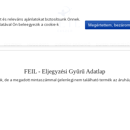
 és releváns ajánlatokat biztosítsunk Önnek.
atával Ön beleegyezik a cookie-k
Megértettem, bezáro
ÉKSZEREK
HUGO BOSS
GYÉMÁNT-DRÁGAKŐ
EGYEDI TERVEZÉS
FEIL - Eljegyzési Gyűrű Adatlap
uk, de a megadott mintaszámmal (jelenleg) nem található termék az áruh