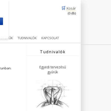
🛒
Kosár
(0 db)
m
Ű GYŰRŰK
TUDNIVALÓK
KAPCSOLAT
Tudnivalók
Egyedi tervezésű
ázunban.
gyűrűk