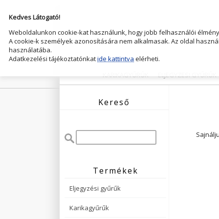
Kedves Látogató!
Weboldalunkon cookie-kat használunk, hogy jobb felhasználói élményt
A cookie-k személyek azonosítására nem alkalmasak. Az oldal használ
használatába.
Adatkezelési tájékoztatónkat
ide kattintva
elérheti.
KARIKAGYŰRŰK
ELJEGYZESI GYŰRŰK
Kereső
Sajnálj
Termékek
Eljegyzési gyűrűk
Karikagyűrűk