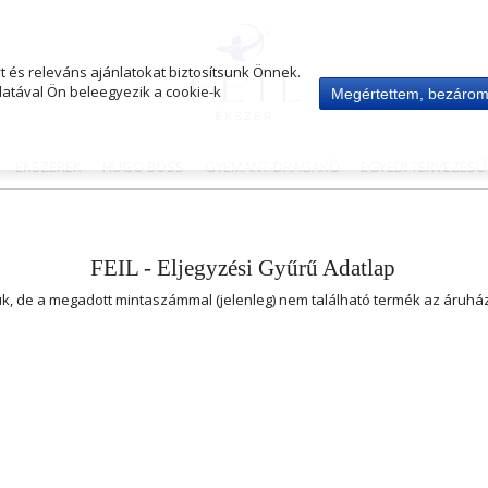
 és releváns ajánlatokat biztosítsunk Önnek.
atával Ön beleegyezik a cookie-k
Megértettem, bezáro
ÉKSZEREK
HUGO BOSS
GYÉMÁNT-DRÁGAKŐ
EGYEDI TERVEZÉS
FEIL - Eljegyzési Gyűrű Adatlap
uk, de a megadott mintaszámmal (jelenleg) nem található termék az áruh