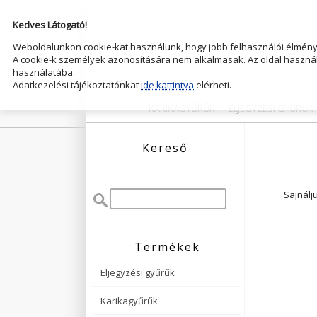
Kedves Látogató!
Weboldalunkon cookie-kat használunk, hogy jobb felhasználói élményt
A cookie-k személyek azonosítására nem alkalmasak. Az oldal használ
használatába.
Adatkezelési tájékoztatónkat
ide kattintva
elérheti.
KARIKAGYŰRŰK
ELJEGYZESI GYŰRŰK
Kereső
Sajnálj
Termékek
Eljegyzési gyűrűk
Karikagyűrűk