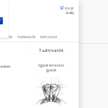
🛒
Kosár
(0 db)
m
Ű GYŰRŰK
TUDNIVALÓK
KAPCSOLAT
Tudnivalók
Egyedi tervezésű
ázunban.
gyűrűk