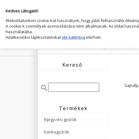
Kedves Látogató!
Weboldalunkon cookie-kat használunk, hogy jobb felhasználói élményt
A cookie-k személyek azonosítására nem alkalmasak. Az oldal használ
használatába.
Adatkezelési tájékoztatónkat
ide kattintva
elérheti.
KARIKAGYŰRŰK
ELJEGYZESI GYŰRŰK
Kereső
Sajnálj
Termékek
Eljegyzési gyűrűk
Karikagyűrűk