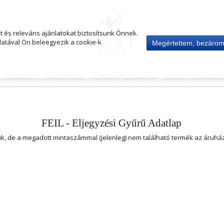
 és releváns ajánlatokat biztosítsunk Önnek.
atával Ön beleegyezik a cookie-k
Megértettem, bezáro
ÉKSZEREK
HUGO BOSS
GYÉMÁNT-DRÁGAKŐ
EGYEDI TERVEZÉS
FEIL - Eljegyzési Gyűrű Adatlap
uk, de a megadott mintaszámmal (jelenleg) nem található termék az áruh