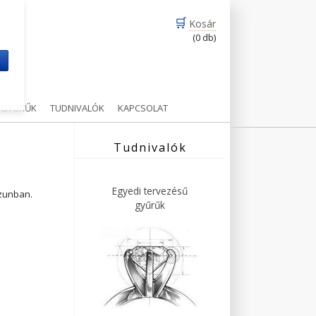
🛒
Kosár
(0 db)
m
Ű GYŰRŰK
TUDNIVALÓK
KAPCSOLAT
Tudnivalók
Egyedi tervezésű
ázunban.
gyűrűk