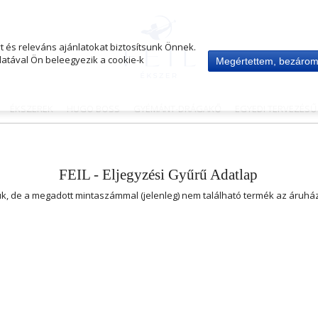
 és releváns ajánlatokat biztosítsunk Önnek.
atával Ön beleegyezik a cookie-k
Megértettem, bezáro
ÉKSZEREK
HUGO BOSS
GYÉMÁNT-DRÁGAKŐ
EGYEDI TERVEZÉS
FEIL - Eljegyzési Gyűrű Adatlap
uk, de a megadott mintaszámmal (jelenleg) nem található termék az áruh