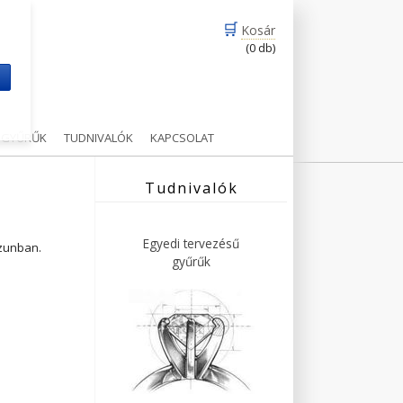
🛒
Kosár
(0 db)
m
Ű GYŰRŰK
TUDNIVALÓK
KAPCSOLAT
Tudnivalók
Egyedi tervezésű
ázunban.
gyűrűk