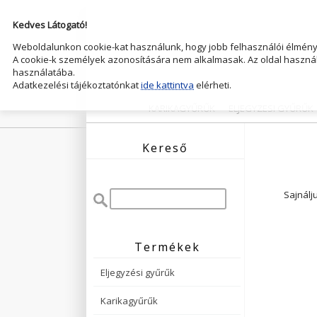
Kedves Látogató!
Weboldalunkon cookie-kat használunk, hogy jobb felhasználói élményt
A cookie-k személyek azonosítására nem alkalmasak. Az oldal használ
használatába.
Adatkezelési tájékoztatónkat
ide kattintva
elérheti.
KARIKAGYŰRŰK
ELJEGYZESI GYŰRŰK
Kereső
Sajnálj
Termékek
Eljegyzési gyűrűk
Karikagyűrűk