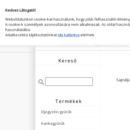
Kedves Látogató!
Weboldalunkon cookie-kat használunk, hogy jobb felhasználói élményt
A cookie-k személyek azonosítására nem alkalmasak. Az oldal használ
használatába.
Adatkezelési tájékoztatónkat
ide kattintva
elérheti.
KARIKAGYŰRŰK
ELJEGYZESI GYŰRŰK
Kereső
Sajnálj
Termékek
Eljegyzési gyűrűk
Karikagyűrűk