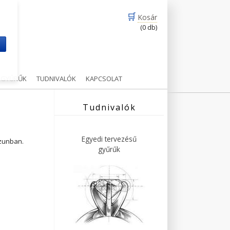
🛒
Kosár
(0 db)
m
Ű GYŰRŰK
TUDNIVALÓK
KAPCSOLAT
Tudnivalók
Egyedi tervezésű
ázunban.
gyűrűk