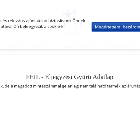
 és releváns ajánlatokat biztosítsunk Önnek.
atával Ön beleegyezik a cookie-k
Megértettem, bezáro
ÉKSZEREK
HUGO BOSS
GYÉMÁNT-DRÁGAKŐ
EGYEDI TERVEZÉS
FEIL - Eljegyzési Gyűrű Adatlap
uk, de a megadott mintaszámmal (jelenleg) nem található termék az áruh