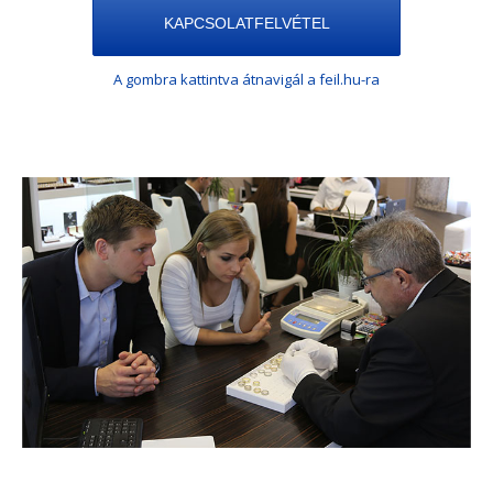
KAPCSOLATFELVÉTEL
A gombra kattintva átnavigál a feil.hu-ra