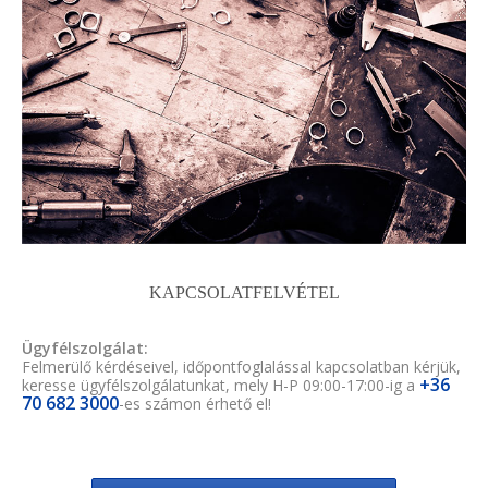
KAPCSOLATFELVÉTEL
Ügyfélszolgálat:
Felmerülő kérdéseivel, időpontfoglalással kapcsolatban kérjük,
+36
keresse ügyfélszolgálatunkat, mely H-P 09:00-17:00-ig a
70 682 3000
-es számon érhető el!