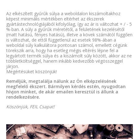
Az elkészített gyűrűk súlya a weboldalon kiszámoltakhoz
képest minimális mértékben eltérhet az ékszerek
gyártástechnológiájából kifolyólag, így az ár is változhat + / - 5
%-ban. A súly a gyűrűk méretétől, a felületének kezelésétől
(matt hatású, fényes hatású), illetve a kövek számától függően
is változhat, de ettől függetlenül az esetek 98%-ában a
weboldal súly kalkulátora pontosan számol, emellett cégünk
törekszik arra, hogy ha esetleg mégis eltérés lépne fel a
legyártott termék súlya és a kiszámolt súly között, akkor az ne
többletköltséggel, hanem inkább kedvezőbb végösszeggel
járjon.
Megértésüket köszönjük!
Reméljük, megtalálja nálunk az Ön elképzelésének
megfelelő ékszert. Bármilyen kérdés estén, nyugodtan
hívjon minket, de akár emailen keresztül is állunk a
rendelkezésére.
Köszönjük, FEIL Csapat!