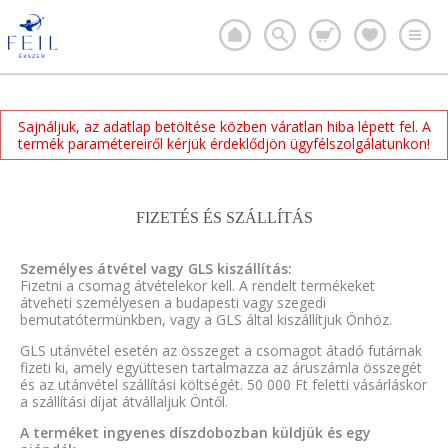
Sajnáljuk, az adatlap betöltése közben váratlan hiba lépett fel. A
termék paramétereiről kérjük érdeklődjön ügyfélszolgálatunkon!
FIZETÉS ÉS SZÁLLÍTÁS
Személyes átvétel vagy GLS kiszállítás:
Fizetni a csomag átvételekor kell. A rendelt termékeket
átveheti személyesen a budapesti vagy szegedi
bemutatótermünkben, vagy a GLS által kiszállítjuk Önhöz.
GLS utánvétel esetén az összeget a csomagot átadó futárnak
fizeti ki, amely együttesen tartalmazza az áruszámla összegét
és az utánvétel szállítási költségét. 50 000 Ft feletti vásárláskor
a szállítási díjat átvállaljuk Öntől.
A terméket ingyenes díszdobozban küldjük és egy