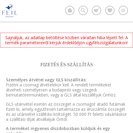
Sajnáljuk, az adatlap betöltése közben váratlan hiba lépett fel. A
termék paramétereiről kérjük érdeklődjön ügyfélszolgálatunkon!
FIZETÉS ÉS SZÁLLÍTÁS
Személyes átvétel vagy GLS kiszállítás:
Fizetni a csomag átvételekor kell. A rendelt termékeket
átveheti személyesen a budapesti vagy szegedi
bemutatótermünkben, vagy a GLS által kiszállítjuk Önhöz.
GLS utánvétel esetén az összeget a csomagot átadó futárnak
fizeti ki, amely együttesen tartalmazza az áruszámla összegét
és az utánvétel szállítási költségét. 50 000 Ft feletti vásárláskor
a szállítási díjat átvállaljuk Öntől.
A terméket ingyenes díszdobozban küldjük és egy