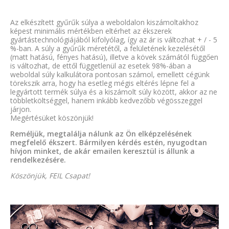
Az elkészített gyűrűk súlya a weboldalon kiszámoltakhoz
képest minimális mértékben eltérhet az ékszerek
gyártástechnológiájából kifolyólag, így az ár is változhat + / - 5
%-ban. A súly a gyűrűk méretétől, a felületének kezelésétől
(matt hatású, fényes hatású), illetve a kövek számától függően
is változhat, de ettől függetlenül az esetek 98%-ában a
weboldal súly kalkulátora pontosan számol, emellett cégünk
törekszik arra, hogy ha esetleg mégis eltérés lépne fel a
legyártott termék súlya és a kiszámolt súly között, akkor az ne
többletköltséggel, hanem inkább kedvezőbb végösszeggel
járjon.
Megértésüket köszönjük!
Reméljük, megtalálja nálunk az Ön elképzelésének
megfelelő ékszert. Bármilyen kérdés estén, nyugodtan
hívjon minket, de akár emailen keresztül is állunk a
rendelkezésére.
Köszönjük, FEIL Csapat!