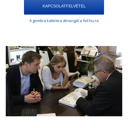
KAPCSOLATFELVÉTEL
A gombra kattintva átnavigál a feil.hu-ra