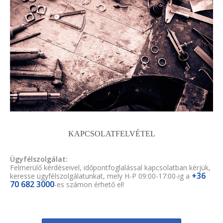
KAPCSOLATFELVÉTEL
Ügyfélszolgálat:
Felmerülő kérdéseivel, időpontfoglalással kapcsolatban kérjük,
+36
keresse ügyfélszolgálatunkat, mely H-P 09:00-17:00-ig a
70 682 3000
-es számon érhető el!