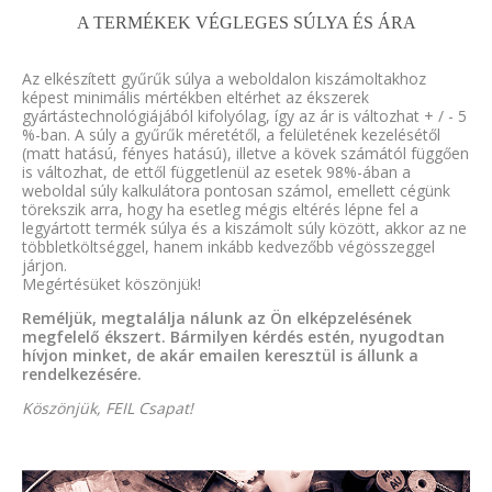
A TERMÉKEK VÉGLEGES SÚLYA ÉS ÁRA
Az elkészített gyűrűk súlya a weboldalon kiszámoltakhoz
képest minimális mértékben eltérhet az ékszerek
gyártástechnológiájából kifolyólag, így az ár is változhat + / - 5
%-ban. A súly a gyűrűk méretétől, a felületének kezelésétől
(matt hatású, fényes hatású), illetve a kövek számától függően
is változhat, de ettől függetlenül az esetek 98%-ában a
weboldal súly kalkulátora pontosan számol, emellett cégünk
törekszik arra, hogy ha esetleg mégis eltérés lépne fel a
legyártott termék súlya és a kiszámolt súly között, akkor az ne
többletköltséggel, hanem inkább kedvezőbb végösszeggel
járjon.
Megértésüket köszönjük!
Reméljük, megtalálja nálunk az Ön elképzelésének
megfelelő ékszert. Bármilyen kérdés estén, nyugodtan
hívjon minket, de akár emailen keresztül is állunk a
rendelkezésére.
Köszönjük, FEIL Csapat!