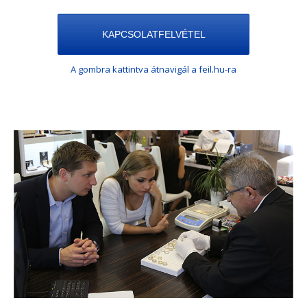
KAPCSOLATFELVÉTEL
A gombra kattintva átnavigál a feil.hu-ra