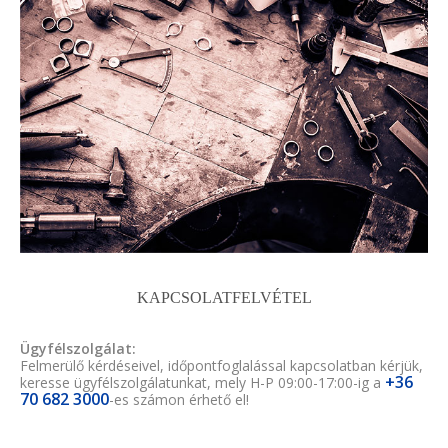
KAPCSOLATFELVÉTEL
Ügyfélszolgálat:
Felmerülő kérdéseivel, időpontfoglalással kapcsolatban kérjük,
+36
keresse ügyfélszolgálatunkat, mely H-P 09:00-17:00-ig a
70 682 3000
-es számon érhető el!