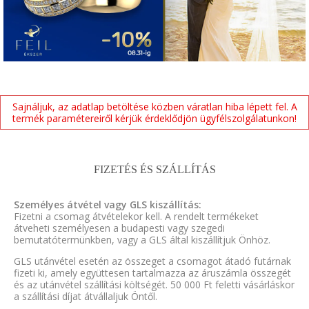
Sajnáljuk, az adatlap betöltése közben váratlan hiba lépett fel. A
termék paramétereiről kérjük érdeklődjön ügyfélszolgálatunkon!
FIZETÉS ÉS SZÁLLÍTÁS
Személyes átvétel vagy GLS kiszállítás:
Fizetni a csomag átvételekor kell. A rendelt termékeket
átveheti személyesen a budapesti vagy szegedi
bemutatótermünkben, vagy a GLS által kiszállítjuk Önhöz.
GLS utánvétel esetén az összeget a csomagot átadó futárnak
fizeti ki, amely együttesen tartalmazza az áruszámla összegét
és az utánvétel szállítási költségét. 50 000 Ft feletti vásárláskor
a szállítási díjat átvállaljuk Öntől.