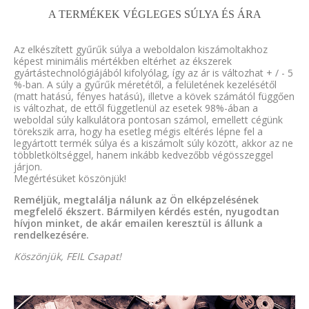
A TERMÉKEK VÉGLEGES SÚLYA ÉS ÁRA
Az elkészített gyűrűk súlya a weboldalon kiszámoltakhoz
képest minimális mértékben eltérhet az ékszerek
gyártástechnológiájából kifolyólag, így az ár is változhat + / - 5
%-ban. A súly a gyűrűk méretétől, a felületének kezelésétől
(matt hatású, fényes hatású), illetve a kövek számától függően
is változhat, de ettől függetlenül az esetek 98%-ában a
weboldal súly kalkulátora pontosan számol, emellett cégünk
törekszik arra, hogy ha esetleg mégis eltérés lépne fel a
legyártott termék súlya és a kiszámolt súly között, akkor az ne
többletköltséggel, hanem inkább kedvezőbb végösszeggel
járjon.
Megértésüket köszönjük!
Reméljük, megtalálja nálunk az Ön elképzelésének
megfelelő ékszert. Bármilyen kérdés estén, nyugodtan
hívjon minket, de akár emailen keresztül is állunk a
rendelkezésére.
Köszönjük, FEIL Csapat!