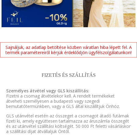
Sajnáljuk, az adatlap betöltése közben váratlan hiba lépett fel. A
termék paramétereiről kérjük érdeklődjön ügyfélszolgálatunkon!
FIZETÉS ÉS SZÁLLÍTÁS
Személyes átvétel vagy GLS kiszállítás:
Fizetni a csomag átvételekor kell. A rendelt termékeket
átveheti személyesen a budapesti vagy szegedi
bemutatótermünkben, vagy a GLS által kiszállítjuk Önhöz.
GLS utánvétel esetén az összeget a csomagot átadó futárnak
fizeti ki, amely együttesen tartalmazza az áruszámla összegét
és az utánvétel szállítási költségét. 50 000 Ft feletti vásárláskor
a szállítási díjat átvállaljuk Öntől.