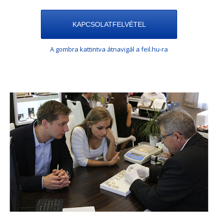
KAPCSOLATFELVÉTEL
A gombra kattintva átnavigál a feil.hu-ra