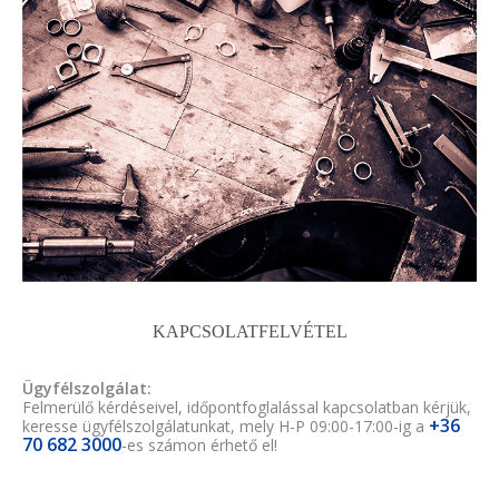
KAPCSOLATFELVÉTEL
Ügyfélszolgálat:
Felmerülő kérdéseivel, időpontfoglalással kapcsolatban kérjük,
+36
keresse ügyfélszolgálatunkat, mely H-P 09:00-17:00-ig a
70 682 3000
-es számon érhető el!