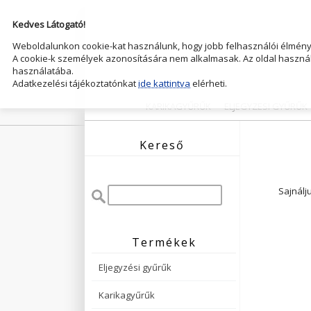
Kedves Látogató!
Weboldalunkon cookie-kat használunk, hogy jobb felhasználói élményt
A cookie-k személyek azonosítására nem alkalmasak. Az oldal használ
használatába.
Adatkezelési tájékoztatónkat
ide kattintva
elérheti.
KARIKAGYŰRŰK
ELJEGYZESI GYŰRŰK
Kereső
Sajnálj
Termékek
Eljegyzési gyűrűk
Karikagyűrűk