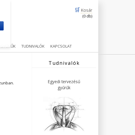
🛒
Kosár
(0 db)
m
Ű GYŰRŰK
TUDNIVALÓK
KAPCSOLAT
Tudnivalók
Egyedi tervezésű
ázunban.
gyűrűk