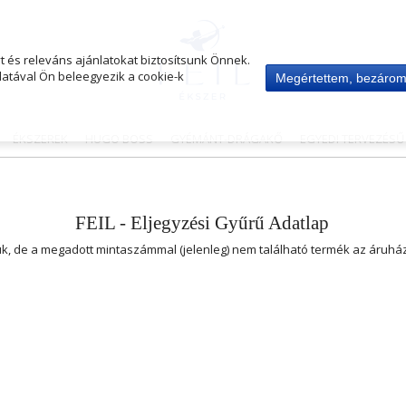
 és releváns ajánlatokat biztosítsunk Önnek.
atával Ön beleegyezik a cookie-k
Megértettem, bezáro
ÉKSZEREK
HUGO BOSS
GYÉMÁNT-DRÁGAKŐ
EGYEDI TERVEZÉS
FEIL - Eljegyzési Gyűrű Adatlap
uk, de a megadott mintaszámmal (jelenleg) nem található termék az áruh