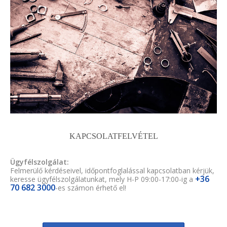
KAPCSOLATFELVÉTEL
Ügyfélszolgálat:
Felmerülő kérdéseivel, időpontfoglalással kapcsolatban kérjük,
+36
keresse ügyfélszolgálatunkat, mely H-P 09:00-17:00-ig a
70 682 3000
-es számon érhető el!