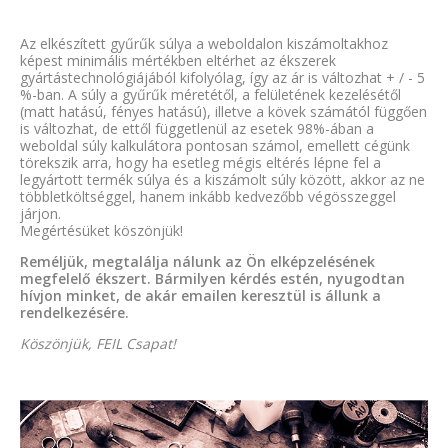
Az elkészített gyűrűk súlya a weboldalon kiszámoltakhoz
képest minimális mértékben eltérhet az ékszerek
gyártástechnológiájából kifolyólag, így az ár is változhat + / - 5
%-ban. A súly a gyűrűk méretétől, a felületének kezelésétől
(matt hatású, fényes hatású), illetve a kövek számától függően
is változhat, de ettől függetlenül az esetek 98%-ában a
weboldal súly kalkulátora pontosan számol, emellett cégünk
törekszik arra, hogy ha esetleg mégis eltérés lépne fel a
legyártott termék súlya és a kiszámolt súly között, akkor az ne
többletköltséggel, hanem inkább kedvezőbb végösszeggel
járjon.
Megértésüket köszönjük!
Reméljük, megtalálja nálunk az Ön elképzelésének
megfelelő ékszert. Bármilyen kérdés estén, nyugodtan
hívjon minket, de akár emailen keresztül is állunk a
rendelkezésére.
Köszönjük, FEIL Csapat!