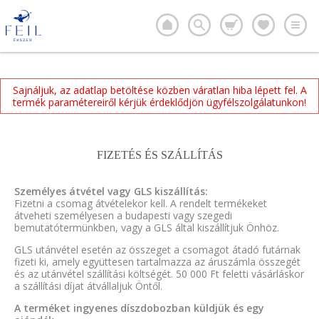
Sajnáljuk, az adatlap betöltése közben váratlan hiba lépett fel. A
termék paramétereiről kérjük érdeklődjön ügyfélszolgálatunkon!
FIZETÉS ÉS SZÁLLÍTÁS
Személyes átvétel vagy GLS kiszállítás:
Fizetni a csomag átvételekor kell. A rendelt termékeket
átveheti személyesen a budapesti vagy szegedi
bemutatótermünkben, vagy a GLS által kiszállítjuk Önhöz.
GLS utánvétel esetén az összeget a csomagot átadó futárnak
fizeti ki, amely együttesen tartalmazza az áruszámla összegét
és az utánvétel szállítási költségét. 50 000 Ft feletti vásárláskor
a szállítási díjat átvállaljuk Öntől.
A terméket ingyenes díszdobozban küldjük és egy