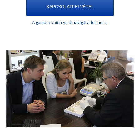
KAPCSOLATFELVÉTEL
A gombra kattintva átnavigál a feil.hu-ra