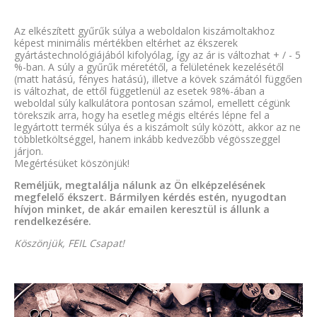
Az elkészített gyűrűk súlya a weboldalon kiszámoltakhoz
képest minimális mértékben eltérhet az ékszerek
gyártástechnológiájából kifolyólag, így az ár is változhat + / - 5
%-ban. A súly a gyűrűk méretétől, a felületének kezelésétől
(matt hatású, fényes hatású), illetve a kövek számától függően
is változhat, de ettől függetlenül az esetek 98%-ában a
weboldal súly kalkulátora pontosan számol, emellett cégünk
törekszik arra, hogy ha esetleg mégis eltérés lépne fel a
legyártott termék súlya és a kiszámolt súly között, akkor az ne
többletköltséggel, hanem inkább kedvezőbb végösszeggel
járjon.
Megértésüket köszönjük!
Reméljük, megtalálja nálunk az Ön elképzelésének
megfelelő ékszert. Bármilyen kérdés estén, nyugodtan
hívjon minket, de akár emailen keresztül is állunk a
rendelkezésére.
Köszönjük, FEIL Csapat!