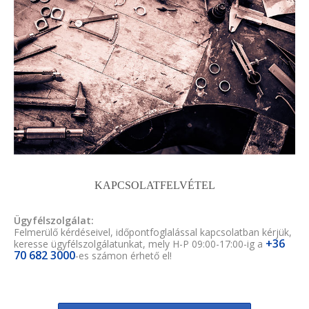
KAPCSOLATFELVÉTEL
Ügyfélszolgálat:
Felmerülő kérdéseivel, időpontfoglalással kapcsolatban kérjük,
+36
keresse ügyfélszolgálatunkat, mely H-P 09:00-17:00-ig a
70 682 3000
-es számon érhető el!