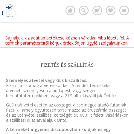
Sajnáljuk, az adatlap betöltése közben váratlan hiba lépett fel. A
termék paramétereiről kérjük érdeklődjön ügyfélszolgálatunkon!
FIZETÉS ÉS SZÁLLÍTÁS
Személyes átvétel vagy GLS kiszállítás:
Fizetni a csomag átvételekor kell. A rendelt termékeket
átveheti személyesen a budapesti vagy szegedi
bemutatótermünkben, vagy a GLS által kiszállítjuk Önhöz.
GLS utánvétel esetén az összeget a csomagot átadó futárnak
fizeti ki, amely együttesen tartalmazza az áruszámla összegét
és az utánvétel szállítási költségét. 50 000 Ft feletti vásárláskor
a szállítási díjat átvállaljuk Öntől.
A terméket ingyenes díszdobozban küldjük és egy