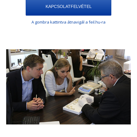
KAPCSOLATFELVÉTEL
A gombra kattintva átnavigál a feil.hu-ra