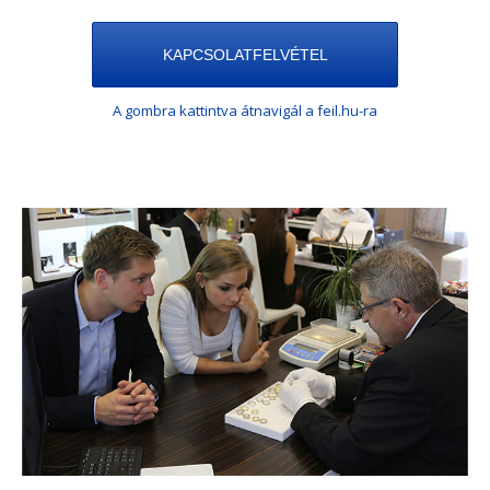
KAPCSOLATFELVÉTEL
A gombra kattintva átnavigál a feil.hu-ra