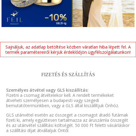
Sajnáljuk, az adatlap betöltése közben váratlan hiba lépett fel. A
termék paramétereiről kérjük érdeklődjön ügyfélszolgálatunkon!
FIZETÉS ÉS SZÁLLÍTÁS
Személyes átvétel vagy GLS kiszállítás:
Fizetni a csomag átvételekor kell. A rendelt termékeket
átveheti személyesen a budapesti vagy szegedi
bemutatótermünkben, vagy a GLS által kiszállítjuk Önhöz.
GLS utánvétel esetén az összeget a csomagot átadó futárnak
fizeti ki, amely együttesen tartalmazza az áruszámla összegét
és az utánvétel szállítási költségét. 50 000 Ft feletti vásárláskor
a szállítási díjat átvállaljuk Öntől.