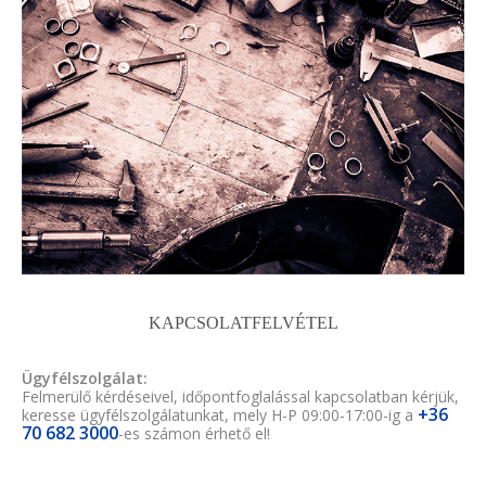
KAPCSOLATFELVÉTEL
Ügyfélszolgálat:
Felmerülő kérdéseivel, időpontfoglalással kapcsolatban kérjük,
+36
keresse ügyfélszolgálatunkat, mely H-P 09:00-17:00-ig a
70 682 3000
-es számon érhető el!