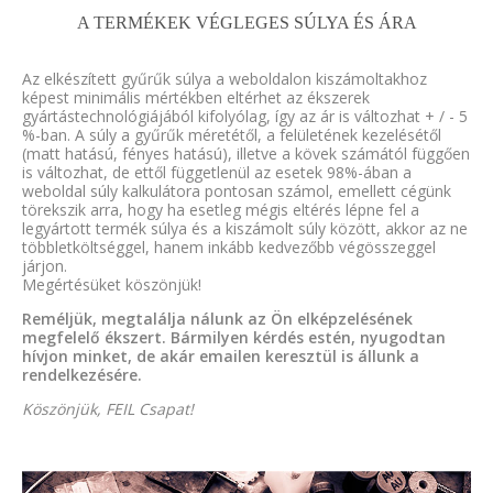
A TERMÉKEK VÉGLEGES SÚLYA ÉS ÁRA
Az elkészített gyűrűk súlya a weboldalon kiszámoltakhoz
képest minimális mértékben eltérhet az ékszerek
gyártástechnológiájából kifolyólag, így az ár is változhat + / - 5
%-ban. A súly a gyűrűk méretétől, a felületének kezelésétől
(matt hatású, fényes hatású), illetve a kövek számától függően
is változhat, de ettől függetlenül az esetek 98%-ában a
weboldal súly kalkulátora pontosan számol, emellett cégünk
törekszik arra, hogy ha esetleg mégis eltérés lépne fel a
legyártott termék súlya és a kiszámolt súly között, akkor az ne
többletköltséggel, hanem inkább kedvezőbb végösszeggel
járjon.
Megértésüket köszönjük!
Reméljük, megtalálja nálunk az Ön elképzelésének
megfelelő ékszert. Bármilyen kérdés estén, nyugodtan
hívjon minket, de akár emailen keresztül is állunk a
rendelkezésére.
Köszönjük, FEIL Csapat!