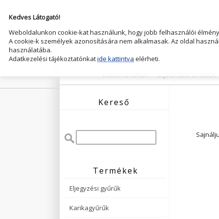
Kedves Látogató!
Weboldalunkon cookie-kat használunk, hogy jobb felhasználói élményt
A cookie-k személyek azonosítására nem alkalmasak. Az oldal használ
használatába.
Adatkezelési tájékoztatónkat
ide kattintva
elérheti.
KARIKAGYŰRŰK
ELJEGYZESI GYŰRŰK
Kereső
Sajnálj
Termékek
Eljegyzési gyűrűk
Karikagyűrűk