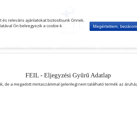
 és releváns ajánlatokat biztosítsunk Önnek.
atával Ön beleegyezik a cookie-k
Megértettem, bezáro
ÉKSZEREK
HUGO BOSS
GYÉMÁNT-DRÁGAKŐ
EGYEDI TERVEZÉS
FEIL - Eljegyzési Gyűrű Adatlap
uk, de a megadott mintaszámmal (jelenleg) nem található termék az áruh