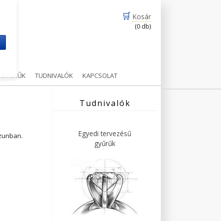
🛒
Kosár
(0 db)
m
Ű GYŰRŰK
TUDNIVALÓK
KAPCSOLAT
Tudnivalók
Egyedi tervezésű
ázunban.
gyűrűk