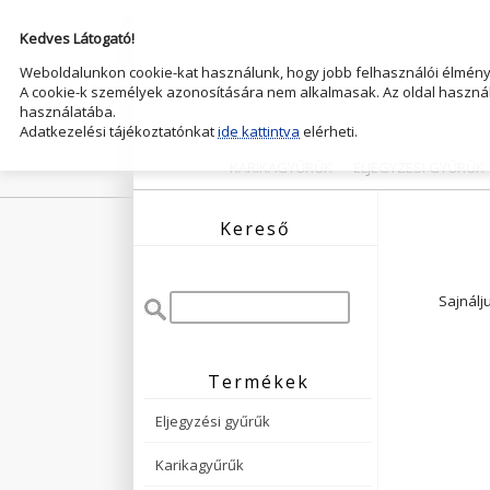
Kedves Látogató!
Weboldalunkon cookie-kat használunk, hogy jobb felhasználói élményt
A cookie-k személyek azonosítására nem alkalmasak. Az oldal használ
használatába.
Adatkezelési tájékoztatónkat
ide kattintva
elérheti.
KARIKAGYŰRŰK
ELJEGYZESI GYŰRŰK
Kereső
Sajnálj
Termékek
Eljegyzési gyűrűk
Karikagyűrűk