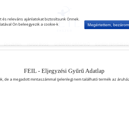
 és releváns ajánlatokat biztosítsunk Önnek.
atával Ön beleegyezik a cookie-k
Megértettem, bezáro
ÉKSZEREK
HUGO BOSS
GYÉMÁNT-DRÁGAKŐ
EGYEDI TERVEZÉS
FEIL - Eljegyzési Gyűrű Adatlap
uk, de a megadott mintaszámmal (jelenleg) nem található termék az áruh