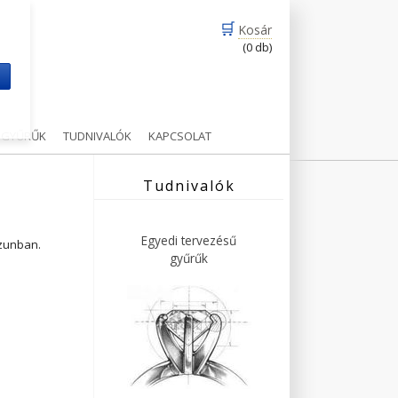
🛒
Kosár
(0 db)
m
Ű GYŰRŰK
TUDNIVALÓK
KAPCSOLAT
Tudnivalók
Egyedi tervezésű
ázunban.
gyűrűk