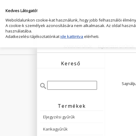
Kedves Látogató!
Weboldalunkon cookie-kat használunk, hogy jobb felhasználói élményt
A cookie-k személyek azonosítására nem alkalmasak. Az oldal használ
használatába.
Adatkezelési tájékoztatónkat
ide kattintva
elérheti.
KARIKAGYŰRŰK
ELJEGYZESI GYŰRŰK
Kereső
Sajnálj
Termékek
Eljegyzési gyűrűk
Karikagyűrűk