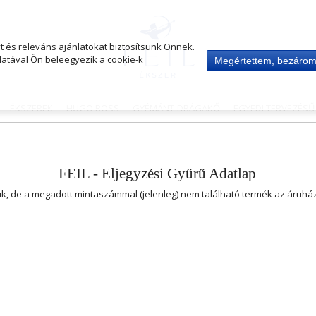
 és releváns ajánlatokat biztosítsunk Önnek.
atával Ön beleegyezik a cookie-k
Megértettem, bezáro
ÉKSZEREK
HUGO BOSS
GYÉMÁNT-DRÁGAKŐ
EGYEDI TERVEZÉS
FEIL - Eljegyzési Gyűrű Adatlap
uk, de a megadott mintaszámmal (jelenleg) nem található termék az áruh