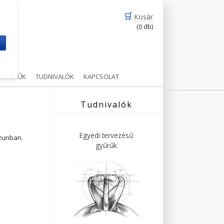
🛒
Kosár
(0 db)
m
Ű GYŰRŰK
TUDNIVALÓK
KAPCSOLAT
Tudnivalók
Egyedi tervezésű
ázunban.
gyűrűk