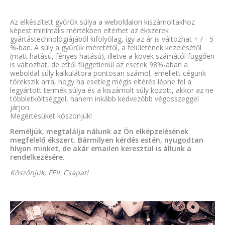
Az elkészített gyűrűk súlya a weboldalon kiszámoltakhoz
képest minimális mértékben eltérhet az ékszerek
gyártástechnológiájából kifolyólag, így az ár is változhat + / - 5
%-ban. A súly a gyűrűk méretétől, a felületének kezelésétől
(matt hatású, fényes hatású), illetve a kövek számától függően
is változhat, de ettől függetlenül az esetek 98%-ában a
weboldal súly kalkulátora pontosan számol, emellett cégünk
törekszik arra, hogy ha esetleg mégis eltérés lépne fel a
legyártott termék súlya és a kiszámolt súly között, akkor az ne
többletköltséggel, hanem inkább kedvezőbb végösszeggel
járjon.
Megértésüket köszönjük!
Reméljük, megtalálja nálunk az Ön elképzelésének
megfelelő ékszert. Bármilyen kérdés estén, nyugodtan
hívjon minket, de akár emailen keresztül is állunk a
rendelkezésére.
Köszönjük, FEIL Csapat!