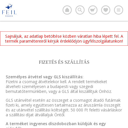
Sajnáljuk, az adatlap betöltése közben váratlan hiba lépett fel. A
termék paramétereiről kérjük érdeklődjön ügyfélszolgálatunkon!
FIZETÉS ÉS SZÁLLÍTÁS
Személyes átvétel vagy GLS kiszállítás:
Fizetni a csomag átvételekor kell. A rendelt termékeket
átveheti személyesen a budapesti vagy szegedi
bemutatótermünkben, vagy a GLS által kiszállítjuk Önhöz.
GLS utánvétel esetén az összeget a csomagot átadó futárnak
fizeti ki, amely együttesen tartalmazza az áruszámla összegét
és az utánvétel szállítási költségét. 50 000 Ft feletti vásárláskor
a szállítási díjat átvállaljuk Öntől.
A terméket ingyenes díszdobozban küldjük és egy