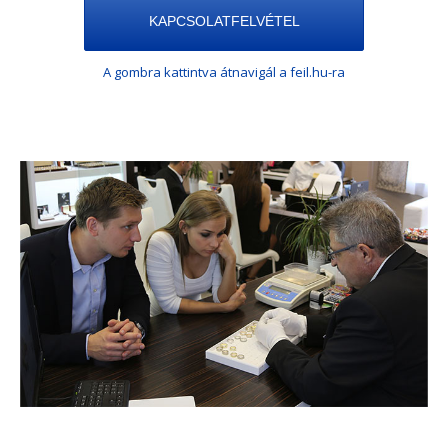
KAPCSOLATFELVÉTEL
A gombra kattintva átnavigál a feil.hu-ra