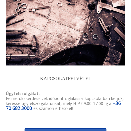
KAPCSOLATFELVÉTEL
Ügyfélszolgálat:
Felmerülő kérdéseivel, időpontfoglalással kapcsolatban kérjük,
+36
keresse ügyfélszolgálatunkat, mely H-P 09:00-17:00-ig a
70 682 3000
-es számon érhető el!