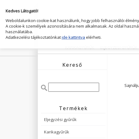
Kedves Látogató!
Weboldalunkon cookie-kat használunk, hogy jobb felhasználói élményt
A cookie-k személyek azonosítására nem alkalmasak. Az oldal használ
használatába.
Adatkezelési tájékoztatónkat
ide kattintva
elérheti.
KARIKAGYŰRŰK
ELJEGYZESI GYŰRŰK
Kereső
Sajnálj
Termékek
Eljegyzési gyűrűk
Karikagyűrűk