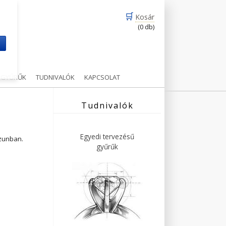
🛒
Kosár
(0 db)
m
Ű GYŰRŰK
TUDNIVALÓK
KAPCSOLAT
Tudnivalók
Egyedi tervezésű
ázunban.
gyűrűk