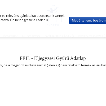
 és releváns ajánlatokat biztosítsunk Önnek.
atával Ön beleegyezik a cookie-k
Megértettem, bezáro
ÉKSZEREK
HUGO BOSS
GYÉMÁNT-DRÁGAKŐ
EGYEDI TERVEZÉS
FEIL - Eljegyzési Gyűrű Adatlap
uk, de a megadott mintaszámmal (jelenleg) nem található termék az áruh