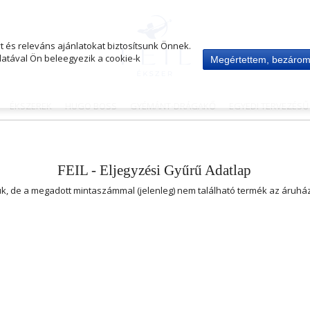
 és releváns ajánlatokat biztosítsunk Önnek.
atával Ön beleegyezik a cookie-k
Megértettem, bezáro
ÉKSZEREK
HUGO BOSS
GYÉMÁNT-DRÁGAKŐ
EGYEDI TERVEZÉS
FEIL - Eljegyzési Gyűrű Adatlap
uk, de a megadott mintaszámmal (jelenleg) nem található termék az áruh