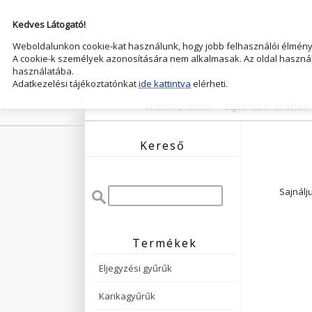
Kedves Látogató!
Weboldalunkon cookie-kat használunk, hogy jobb felhasználói élményt
A cookie-k személyek azonosítására nem alkalmasak. Az oldal használ
használatába.
Adatkezelési tájékoztatónkat
ide kattintva
elérheti.
KARIKAGYŰRŰK
ELJEGYZESI GYŰRŰK
Kereső
Sajnálj
Termékek
Eljegyzési gyűrűk
Karikagyűrűk