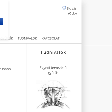
🛒
Kosár
(0 db)
m
Ű GYŰRŰK
TUDNIVALÓK
KAPCSOLAT
Tudnivalók
Egyedi tervezésű
ázunban.
gyűrűk